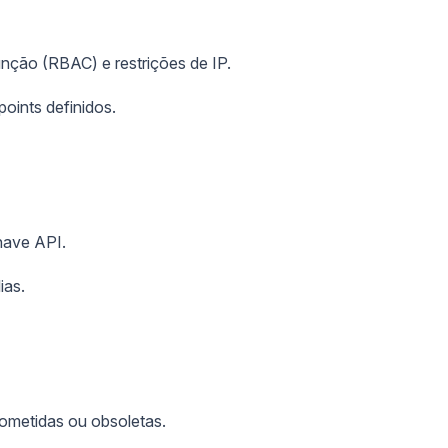
nção (RBAC) e restrições de IP.
oints definidos.
have API.
ias.
metidas ou obsoletas.