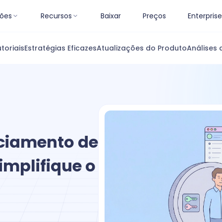
ões
Recursos
Baixar
Preços
Enterprise
toriais
Estratégias Eficazes
Atualizações do Produto
Análises 
ciamento de
implifique o