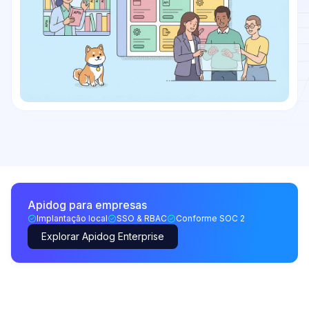
Apidog para empresas
Implantação local
SSO & RBAC
Conforme SOC 2
Explorar Apidog Enterprise