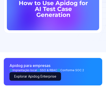
Apidog para empresas
Implantação local
SSO & RBAC
Conforme SOC 2
Explorar Apidog Enterprise