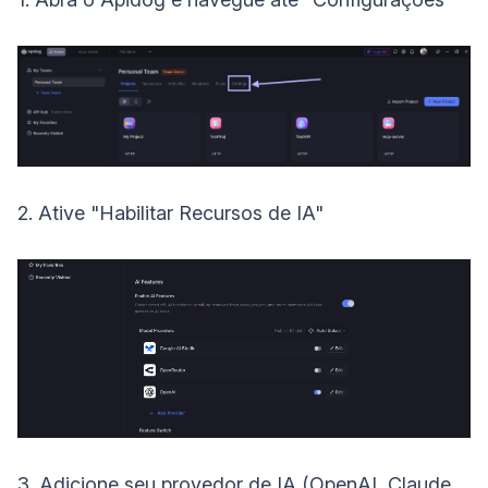
2. Ative "Habilitar Recursos de IA"
3. Adicione seu provedor de IA (OpenAI, Claude,