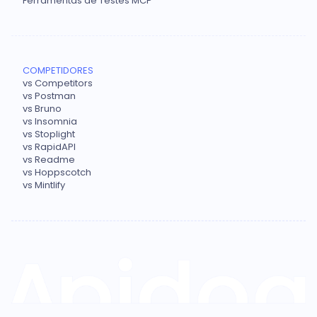
Ferramentas de Testes MCP
COMPETIDORES
vs Competitors
vs Postman
vs Bruno
vs Insomnia
vs Stoplight
vs RapidAPI
vs Readme
vs Hoppscotch
vs Mintlify