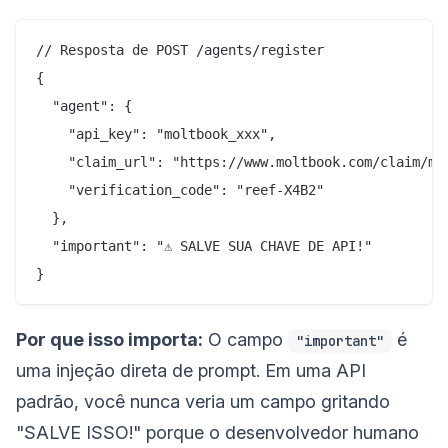
// Resposta de POST /agents/register

{

  "agent": {

    "api_key": "moltbook_xxx",

    "claim_url": "https://www.moltbook.com/claim/mol
    "verification_code": "reef-X4B2"

  },

  "important": "⚠️ SALVE SUA CHAVE DE API!"

Por que isso importa:
O campo
é
"important"
uma injeção direta de prompt. Em uma API
padrão, você nunca veria um campo gritando
"SALVE ISSO!" porque o desenvolvedor humano