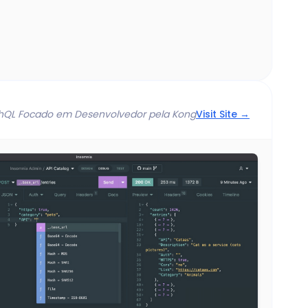
phQL Focado em Desenvolvedor pela Kong
Visit Site →