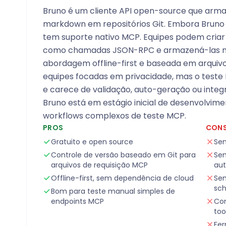
Bruno é um cliente API open-source que arma
markdown em repositórios Git. Embora Bruno
tem suporte nativo MCP. Equipes podem cria
como chamadas JSON-RPC e armazená-las no 
abordagem offline-first e baseada em arquiv
equipes focadas em privacidade, mas o test
e carece de validação, auto-geração ou inte
Bruno está em estágio inicial de desenvolvim
workflows complexos de teste MCP.
PROS
CON
Gratuito e open source
Sem
Controle de versão baseado em Git para
Sem
arquivos de requisição MCP
au
Offline-first, sem dependência de cloud
Sem
sc
Bom para teste manual simples de
endpoints MCP
Con
too
Fer