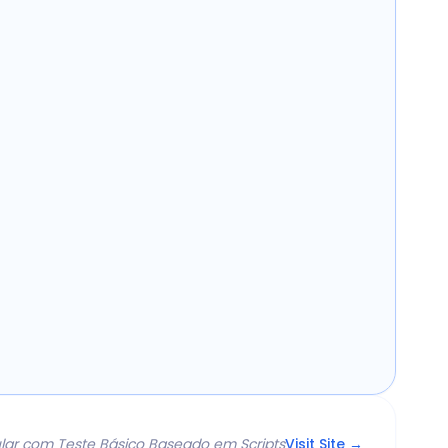
ular com Teste Básico Baseado em Scripts
Visit Site →