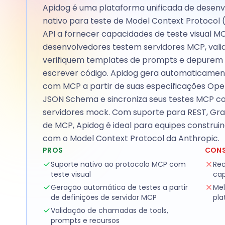
Apidog é uma plataforma unificada de desen
nativo para teste de Model Context Protocol 
API a fornecer capacidades de teste visual M
desenvolvedores testem servidores MCP, valid
verifiquem templates de prompts e depurem 
escrever código. Apidog gera automaticamen
com MCP a partir de suas especificações Open
JSON Schema e sincroniza seus testes MCP 
servidores mock. Com suporte para REST, G
de MCP, Apidog é ideal para equipes construi
com o Model Context Protocol da Anthropic.
PROS
CON
Suporte nativo ao protocolo MCP com
Rec
teste visual
ca
Geração automática de testes a partir
Mel
de definições de servidor MCP
pla
Validação de chamadas de tools,
prompts e recursos