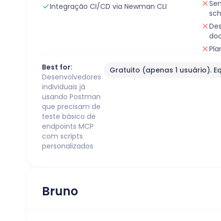
Sem
Integração CI/CD via Newman CLI
sc
Des
do
Pla
Best for:
Gratuito (apenas 1 usuário). E
Desenvolvedores
individuais já
usando Postman
que precisam de
teste básico de
endpoints MCP
com scripts
personalizados
Bruno