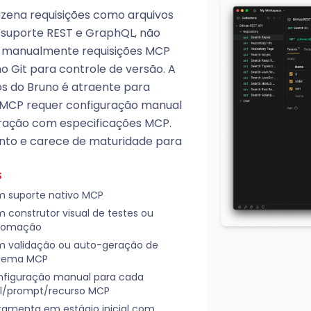
zena requisições como arquivos
 suporte REST e GraphQL, não
r manualmente requisições MCP
Git para controle de versão. A
os do Bruno é atraente para
e MCP requer configuração manual
gração com especificações MCP.
ento e carece de maturidade para
S
 suporte nativo MCP
 construtor visual de testes ou
tomação
 validação ou auto-geração de
hema MCP
figuração manual para cada
l/prompt/recurso MCP
ramenta em estágio inicial com