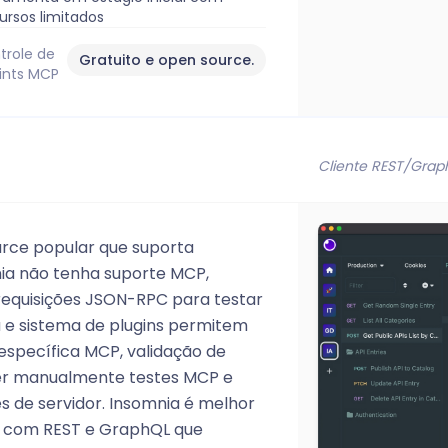
ursos limitados
trole de
Gratuito e open source.
ints MCP
Cliente REST/Gra
urce popular que suporta
ia não tenha suporte MCP,
equisições JSON-RPC para testar
a e sistema de plugins permitem
específica MCP, validação de
r manualmente testes MCP e
 de servidor. Insomnia é melhor
do com REST e GraphQL que