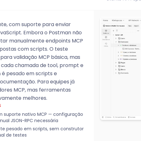
nte, com suporte para enviar
avaScript. Embora o Postman não
estar manualmente endpoints MCP
postas com scripts. O teste
 para validação MCP básica, mas
ra cada chamada de tool, prompt e
 é pesado em scripts e
documentação. Para equipes já
vidores MCP, mas ferramentas
tivamente melhores.
S
 suporte nativo MCP — configuração
ual JSON-RPC necessária
te pesado em scripts, sem construtor
ual de testes