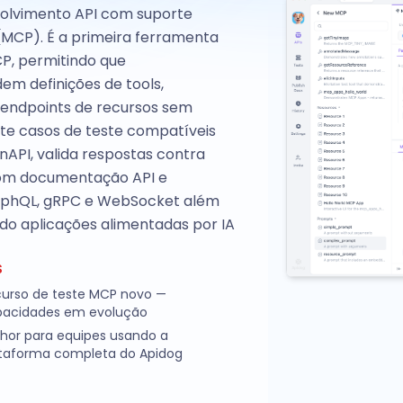
volvimento API com suporte
(MCP). É a primeira ferramenta
CP, permitindo que
em definições de tools,
endpoints de recursos sem
te casos de teste compatíveis
API, valida respostas contra
com documentação API e
raphQL, gRPC e WebSocket além
ndo aplicações alimentadas por IA
S
urso de teste MCP novo —
pacidades em evolução
hor para equipes usando a
taforma completa do Apidog