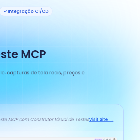
Integração CI/CD
este MCP
, capturas de tela reais, preços e
ste MCP com Construtor Visual de Testes
Visit Site →