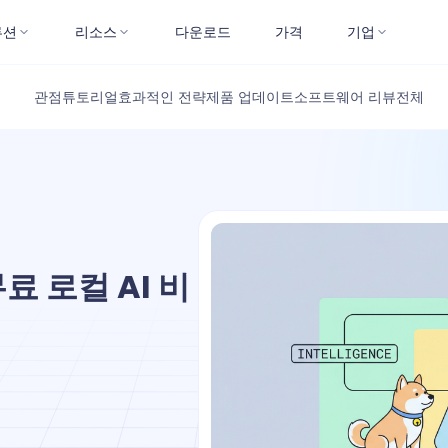
루션
리소스
다운로드
가격
기업
관점
튜토리얼
효과적인 전략
제품 업데이트
소프트웨어 리뷰
전체
료 로컬 AI 비