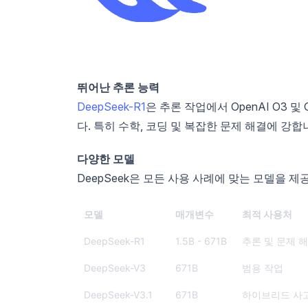
뛰어난 추론 능력
DeepSeek-R1
은 추론 작업에서 OpenAI O3 및
다. 특히 수학, 코딩 및 복잡한 문제 해결에 강합
다양한 모델
DeepSeek은 모든 사용 사례에 맞는 모델을 제
모델
매개변수
최적 사용처
DeepSeek-R1
1.5B - 671B
추론 및 문제 
DeepSeek-V3
671B
범용 작업
DeepSeek-V3.1
671B
하이브리드 사