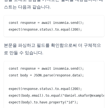
스트는 다음과 같습니다.
const response = await insomnia.send();

본문을 파싱하고 필드를 확인함으로써 더 구체적으
로 만들 수 있습니다.
const response = await insomnia.send();

const body = JSON.parse(response.data);

expect(response.status).to.equal(200);

expect(body.email).to.equal("daniel.okafor@example.c