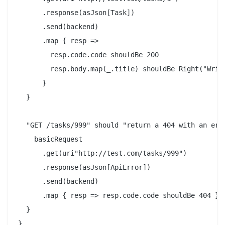
      .response(asJson[Task])

      .send(backend)

      .map { resp =>

        resp.code.code shouldBe 200

        resp.body.map(_.title) shouldBe Right("Write
      }

  }

  "GET /tasks/999" should "return a 404 with an erro
    basicRequest

      .get(uri"http://test.com/tasks/999")

      .response(asJson[ApiError])

      .send(backend)

      .map { resp => resp.code.code shouldBe 404 }

  }
