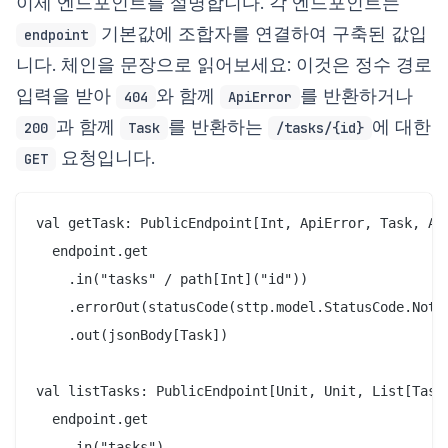
이제 엔드포인트를 설명합니다. 각 엔드포인트는
기본값에 조합자를 연결하여 구축된 값입
endpoint
니다. 체인을 문장으로 읽어보세요: 이것은 정수 경로
입력을 받아
와 함께
를 반환하거나
404
ApiError
과 함께
를 반환하는
에 대한
200
Task
/tasks/{id}
요청입니다.
GET
val getTask: PublicEndpoint[Int, ApiError, Task, Any
  endpoint.get

    .in("tasks" / path[Int]("id"))

    .errorOut(statusCode(sttp.model.StatusCode.NotFo
    .out(jsonBody[Task])

val listTasks: PublicEndpoint[Unit, Unit, List[Task]
  endpoint.get

    .in("tasks")
