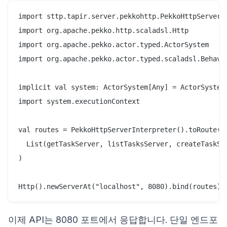
import sttp.tapir.server.pekkohttp.PekkoHttpServerIn
import org.apache.pekko.http.scaladsl.Http

import org.apache.pekko.actor.typed.ActorSystem

import org.apache.pekko.actor.typed.scaladsl.Behavio
implicit val system: ActorSystem[Any] = ActorSystem(
import system.executionContext

val routes = PekkoHttpServerInterpreter().toRoute(

  List(getTaskServer, listTasksServer, createTaskSer
)

이제 API는 8080 포트에서 응답합니다. 단일 엔드포