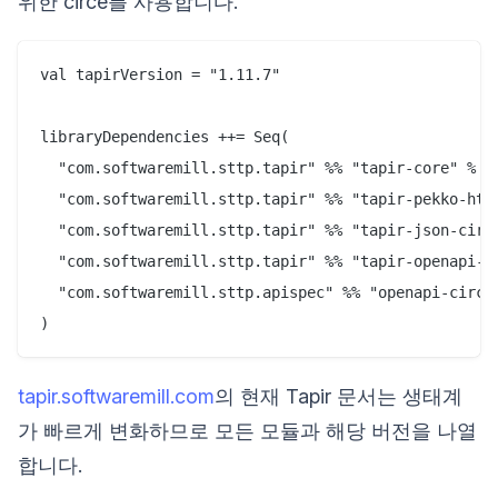
위한 circe를 사용합니다.
val tapirVersion = "1.11.7"

libraryDependencies ++= Seq(

  "com.softwaremill.sttp.tapir" %% "tapir-core" % ta
  "com.softwaremill.sttp.tapir" %% "tapir-pekko-http
  "com.softwaremill.sttp.tapir" %% "tapir-json-circe
  "com.softwaremill.sttp.tapir" %% "tapir-openapi-do
  "com.softwaremill.sttp.apispec" %% "openapi-circe-
tapir.softwaremill.com
의 현재 Tapir 문서는 생태계
가 빠르게 변화하므로 모든 모듈과 해당 버전을 나열
합니다.