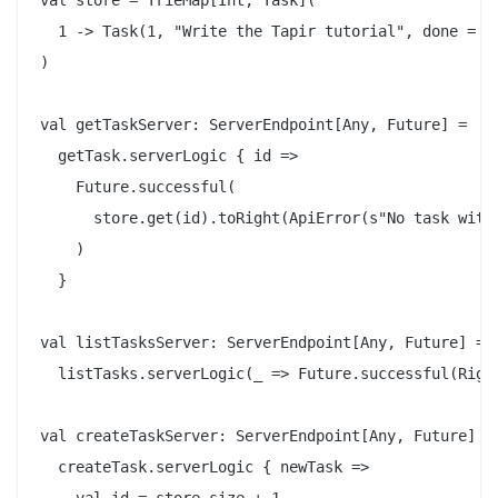
  1 -> Task(1, "Write the Tapir tutorial", done = fa
)

val getTaskServer: ServerEndpoint[Any, Future] =

  getTask.serverLogic { id =>

    Future.successful(

      store.get(id).toRight(ApiError(s"No task with 
    )

  }

val listTasksServer: ServerEndpoint[Any, Future] =

  listTasks.serverLogic(_ => Future.successful(Right
val createTaskServer: ServerEndpoint[Any, Future] =

  createTask.serverLogic { newTask =>

    val id = store.size + 1
