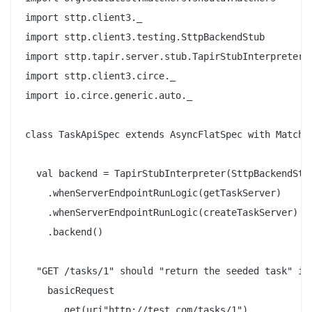
import sttp.client3._

import sttp.client3.testing.SttpBackendStub

import sttp.tapir.server.stub.TapirStubInterpreter

import sttp.client3.circe._

import io.circe.generic.auto._

class TaskApiSpec extends AsyncFlatSpec with Matcher
  val backend = TapirStubInterpreter(SttpBackendStub
    .whenServerEndpointRunLogic(getTaskServer)

    .whenServerEndpointRunLogic(createTaskServer)

    .backend()

  "GET /tasks/1" should "return the seeded task" in 
    basicRequest

      .get(uri"http://test.com/tasks/1")
