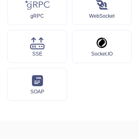
gRPC
WebSocket
SSE
Socket.IO
SOAP