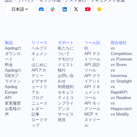
設計・デバッグ・モック作成・テスト実行・ドキュメント生成
日本語
製品
リソース
サポート
ツール比
競合他社
Apidogの
ヘルプド
私たちに
較
vs
ダウンロ
キュメン
ついて
API テス
Competitors
ード
ト
デモのリ
トツール
vs Postman
料金
はじめに
クエスト
API 設計
vs Bruno
Apidogの
APIアカ
移行
ツール
vs
IDEAプ
デミー
お問い合
API クラ
Insomnia
ラグイン
ビデオチ
わせ
イアント
vs Stoplight
Apidog
ュートリ
利用規約
API ドキ
vs
Europe
アル
セキュリ
ュメント
RapidAPI
API
ブログ
ティとコ
ツール
vs Readme
変更履歴
ニュース
ンプライ
API モッ
vs
お客様の
レター
アンス
クツール
Hoppscotch
声
記事
サービス
MCP テ
vs Mintlify
ロードマ
状況
ストツー
ップ
ル