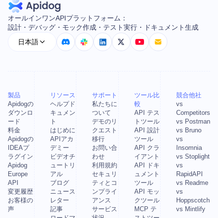
オールインワンAPIプラットフォーム：
設計・デバッグ・モック作成・テスト実行・ドキュメント生成
日本語
製品
リソース
サポート
ツール比
競合他社
Apidogの
ヘルプド
私たちに
較
vs
ダウンロ
キュメン
ついて
API テス
Competitors
ード
ト
デモのリ
トツール
vs Postman
料金
はじめに
クエスト
API 設計
vs Bruno
Apidogの
APIアカ
移行
ツール
vs
IDEAプ
デミー
お問い合
API クラ
Insomnia
ラグイン
ビデオチ
わせ
イアント
vs Stoplight
Apidog
ュートリ
利用規約
API ドキ
vs
Europe
アル
セキュリ
ュメント
RapidAPI
API
ブログ
ティとコ
ツール
vs Readme
変更履歴
ニュース
ンプライ
API モッ
vs
お客様の
レター
アンス
クツール
Hoppscotch
声
記事
サービス
MCP テ
vs Mintlify
ロードマ
状況
ストツー