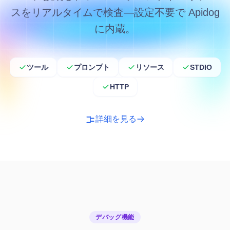
スをリアルタイムで検査—設定不要で Apidog
に内蔵。
ツール
プロンプト
リソース
STDIO
HTTP
詳細を見る
デバッグ機能