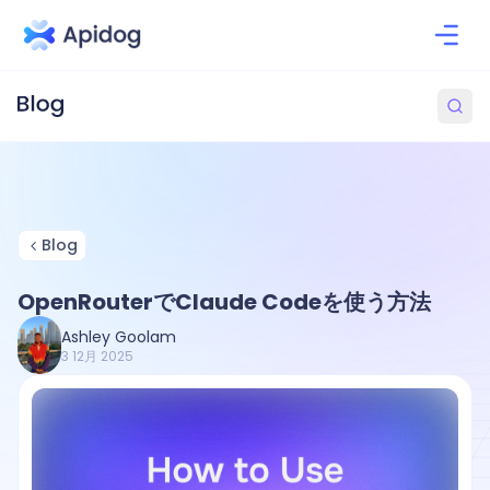
Blog
OpenRouterでClaude Codeを使う方法
Ashley Goolam
3 12月 2025