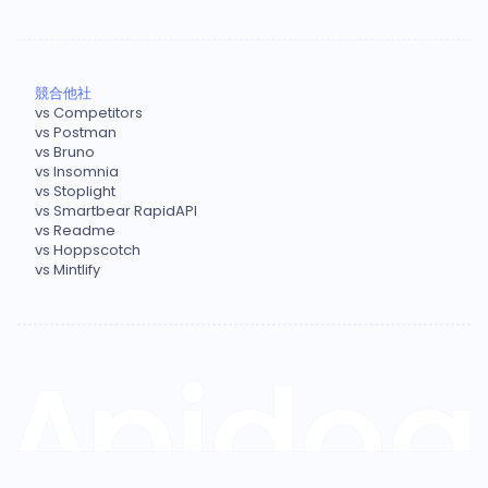
競合他社
vs Competitors
vs Postman
vs Bruno
vs Insomnia
vs Stoplight
vs Smartbear RapidAPI
vs Readme
vs Hoppscotch
vs Mintlify