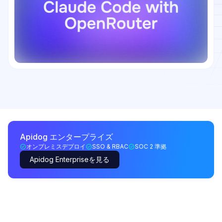
Apidog エンタープライズ
オンプレミスデプロイ
SSO & RBAC
SOC 2 準拠
Apidog Enterpriseを見る