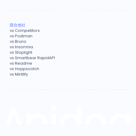
競合他社
vs Competitors
vs Postman
vs Bruno
vs Insomnia
vs Stoplight
vs Smartbear RapidAPI
vs Readme
vs Hoppscotch
vs Mintlify