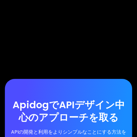
し、手動でマージし、検証し、同期を確認するとい
う系統的なプロセスにより、確実に解決されます。
Apidogのブランチモデルは、並行作業を明示的に
することで競合の頻度を減らしますが、どのような
共同編集ツールでも同じ基本的な規律が役立ちま
す。
ApidogでAPIデザイン中
心のアプローチを取る
APIの開発と利用をよりシンプルなことにする方法を