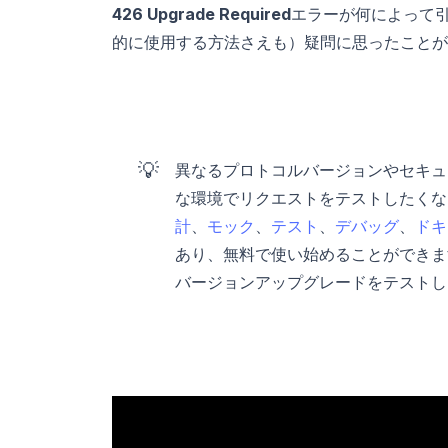
426 Upgrade Required
エラーが何によって引
的に使用する方法さえも）疑問に思ったことが
💡
異なるプロトコルバージョンやセキュ
な環境でリクエストをテストしたくなる
計
、
モック
、
テスト
、
デバッグ
、
ドキ
あり、無料で使い始めることができます
バージョンアップグレードをテストし