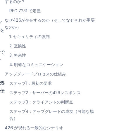
するのか？
RFC 7231 で定義
なぜ426が存在するのか（そしてなぜそれが重要
ッ
なのか）
を
1. セキュリティの強制
2. 互換性
で
3. 将来性
す
4. 明確なコミュニケーション
アップグレードプロセスの仕組み
処
ステップ1：最初の要求
伝
ステップ2：サーバーの426レスポンス
ステップ3：クライアントの判断点
ステップ4：アップグレードの成功（可能な場
合）
426 が現れる一般的なシナリオ