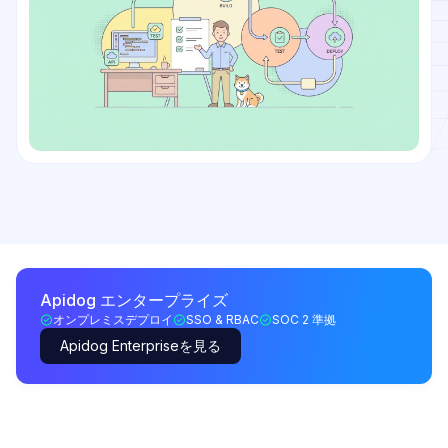
Apidog エンタープライズ
オンプレミスデプロイ
SSO & RBAC
SOC 2 準拠
Apidog Enterpriseを見る