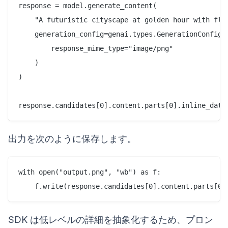
response = model.generate_content(

    "A futuristic cityscape at golden hour with fly
    generation_config=genai.types.GenerationConfig(

        response_mime_type="image/png"

    )

)

出力を次のように保存します。
with open("output.png", "wb") as f:

SDK は低レベルの詳細を抽象化するため、プロン