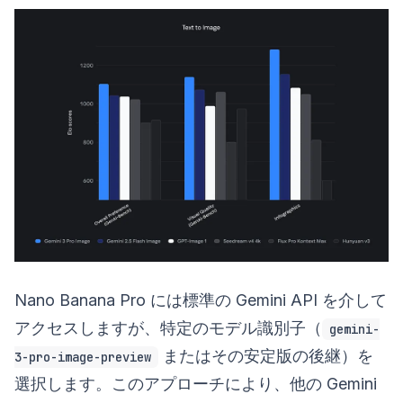
Nano Banana Pro には標準の Gemini API を介して
アクセスしますが、特定のモデル識別子（
gemini-
またはその安定版の後継）を
3-pro-image-preview
選択します。このアプローチにより、他の Gemini