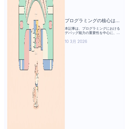
プログラミングの核心はデ
バッグ：コピペ依存から脱
本記事は、プログラミングにおける
デバッグ能力の重要性を中心に、コ
却する力
ード作成よりも問題特定やシステム
10 3月 2026
理解においてデバッグが果たす役割
を整理する。あわせて、開発者が直
面しやすい課題、必須スキル、体系
的な訓練方法を解説し、APIデバッ
グ事例と各種ツールを通じて実践的
な問題分析とデバッグ思考の全体像
を示す。