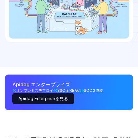
Apidog エンタープライズ
オンプレミスデプロイ
SSO & RBAC
SOC 2 準拠
Apidog Enterpriseを見る