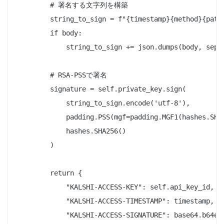
        # 署名する文字列を構築

        string_to_sign = f"{timestamp}{method}{path}
        if body:

            string_to_sign += json.dumps(body, separ
        # RSA-PSSで署名

        signature = self.private_key.sign(

            string_to_sign.encode('utf-8'),

            padding.PSS(mgf=padding.MGF1(hashes.SHA2
            hashes.SHA256()

        )

        return {

            "KALSHI-ACCESS-KEY": self.api_key_id,

            "KALSHI-ACCESS-TIMESTAMP": timestamp,

            "KALSHI-ACCESS-SIGNATURE": base64.b64enc