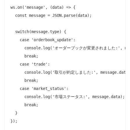
ws.on('message', (data) => {

  const message = JSON.parse(data);

  switch(message.type) {

    case 'orderbook_update':

      console.log('オーダーブックが変更されました:', messa
      break;

    case 'trade':

      console.log('取引が約定しました:', message.data)
      break;

    case 'market_status':

      console.log('市場ステータス:', message.data);

      break;

  }

});
