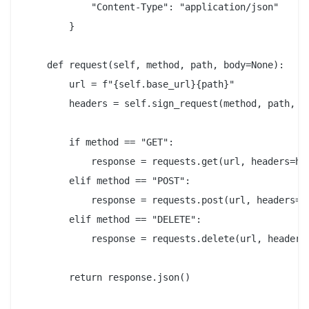
            "Content-Type": "application/json"

        }

    def request(self, method, path, body=None):

        url = f"{self.base_url}{path}"

        headers = self.sign_request(method, path, bo
        if method == "GET":

            response = requests.get(url, headers=hea
        elif method == "POST":

            response = requests.post(url, headers=he
        elif method == "DELETE":

            response = requests.delete(url, headers=
        return response.json()
