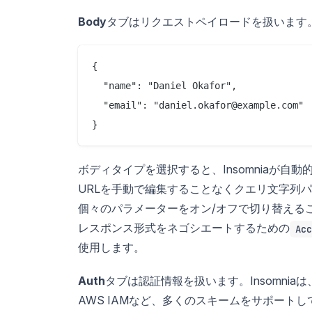
Body
タブはリクエストペイロードを扱います
{

  "name": "Daniel Okafor",

  "email": "daniel.okafor@example.com"

ボディタイプを選択すると、Insomniaが自動
URLを手動で編集することなくクエリ文字列
個々のパラメーターをオン/オフで切り替える
レスポンス形式をネゴシエートするための
Acc
使用します。
Auth
タブは認証情報を扱います。Insomniaは、Beare
AWS IAMなど、多くのスキームをサポート