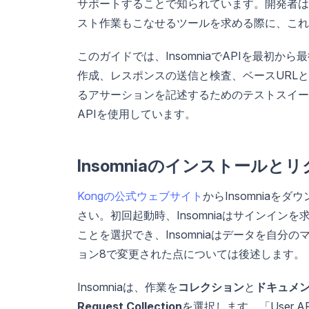
サポートすることで知られています。開発者は
スト作業もこなせるツールを求める際に、これ
このガイドでは、InsomniaでAPIを最初
作成、レスポンスの送信と検査、ベースURL
るアサーションを記述するためのテストスイー
APIを使用しています。
Insomniaのインストールと
Kongの公式ウェブサイト
からInsomnia
さい。初回起動時、Insomniaはサインイ
ことを選択でき、Insomniaはデータを自
ョン8で変更された点については後述します。
Insomniaは、作業を
コレクション
と
ドキュメ
Request Collection
を選択します。「User 