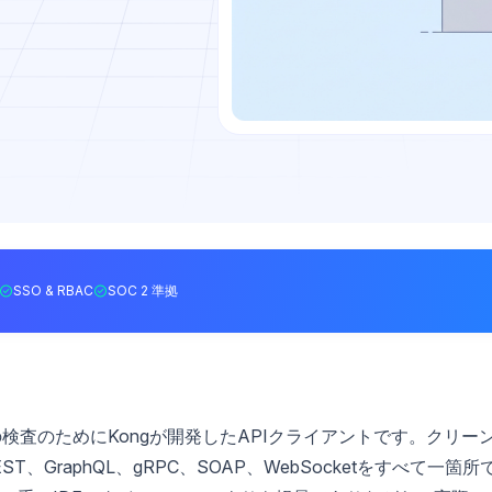
SSO & RBAC
SOC 2 準拠
スの検査のためにKongが開発したAPIクライアントです。クリー
、GraphQL、gRPC、SOAP、WebSocketをすべて一箇所