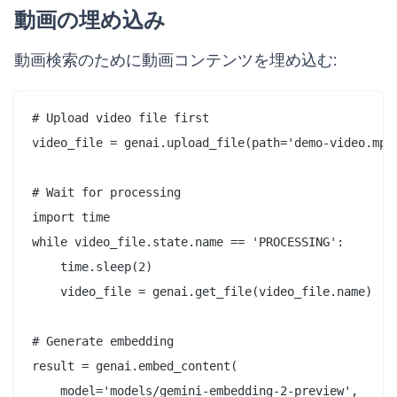
動画の埋め込み
動画検索のために動画コンテンツを埋め込む:
# Upload video file first

video_file = genai.upload_file(path='demo-video.mp4'
# Wait for processing

import time

while video_file.state.name == 'PROCESSING':

    time.sleep(2)

    video_file = genai.get_file(video_file.name)

# Generate embedding

result = genai.embed_content(

    model='models/gemini-embedding-2-preview',
