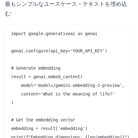
最もシンプルなユースケース - テキストを埋め込
む:
import google.generativeai as genai

genai.configure(api_key='YOUR_API_KEY')

# Generate embedding

result = genai.embed_content(

    model='models/gemini-embedding-2-preview',

    content='What is the meaning of life?'

)

# Get the embedding vector

embedding = result['embedding']

print(f"Embedding dimensions: {len(embedding)}")
