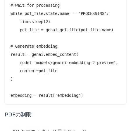
# Wait for processing

while pdf_file.state.name == 'PROCESSING':

    time.sleep(2)

    pdf_file = genai.get_file(pdf_file.name)

# Generate embedding

result = genai.embed_content(

    model='models/gemini-embedding-2-preview',

    content=pdf_file

)

PDFの制限: