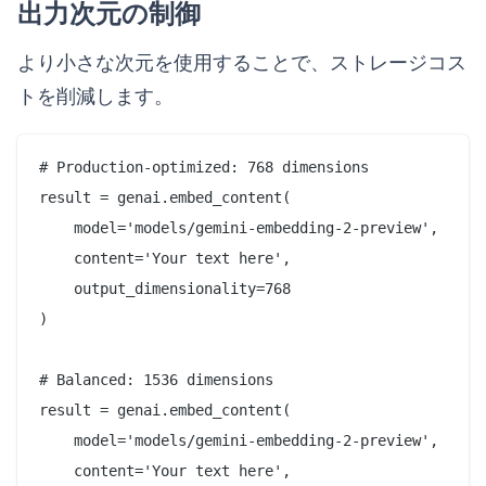
出力次元の制御
より小さな次元を使用することで、ストレージコス
トを削減します。
# Production-optimized: 768 dimensions

result = genai.embed_content(

    model='models/gemini-embedding-2-preview',

    content='Your text here',

    output_dimensionality=768

)

# Balanced: 1536 dimensions

result = genai.embed_content(

    model='models/gemini-embedding-2-preview',

    content='Your text here',
