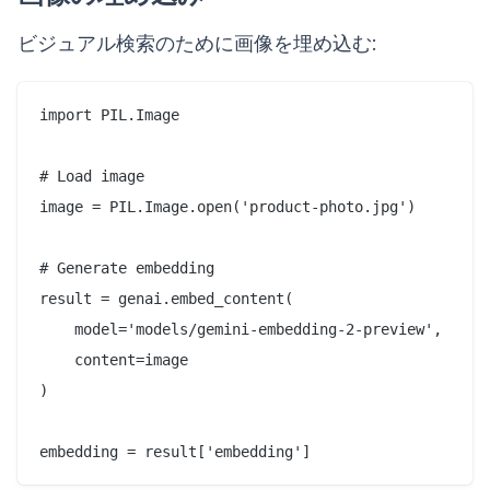
ビジュアル検索のために画像を埋め込む:
import PIL.Image

# Load image

image = PIL.Image.open('product-photo.jpg')

# Generate embedding

result = genai.embed_content(

    model='models/gemini-embedding-2-preview',

    content=image

)
