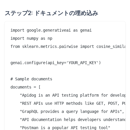
ステップ2: ドキュメントの埋め込み
import google.generativeai as genai

import numpy as np

from sklearn.metrics.pairwise import cosine_similari
genai.configure(api_key='YOUR_API_KEY')

# Sample documents

documents = [

    "Apidog is an API testing platform for developer
    "REST APIs use HTTP methods like GET, POST, PUT,
    "GraphQL provides a query language for APIs",

    "API documentation helps developers understand e
    "Postman is a popular API testing tool"
