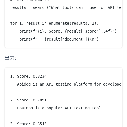
results = search("What tools can I use for API testi
for i, result in enumerate(results, 1):

    print(f"{i}. Score: {result['score']:.4f}")

出力:
1. Score: 0.8234

   Apidog is an API testing platform for developers

2. Score: 0.7891

   Postman is a popular API testing tool

3. Score: 0.6543
