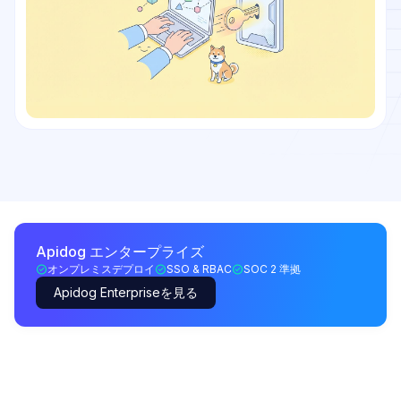
Apidog エンタープライズ
オンプレミスデプロイ
SSO & RBAC
SOC 2 準拠
Apidog Enterpriseを見る