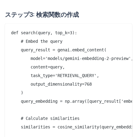
ステップ3: 検索関数の作成
def search(query, top_k=3):

    # Embed the query

    query_result = genai.embed_content(

        model='models/gemini-embedding-2-preview',

        content=query,

        task_type='RETRIEVAL_QUERY',

        output_dimensionality=768

    )

    query_embedding = np.array([query_result['embedd
    # Calculate similarities

    similarities = cosine_similarity(query_embedding