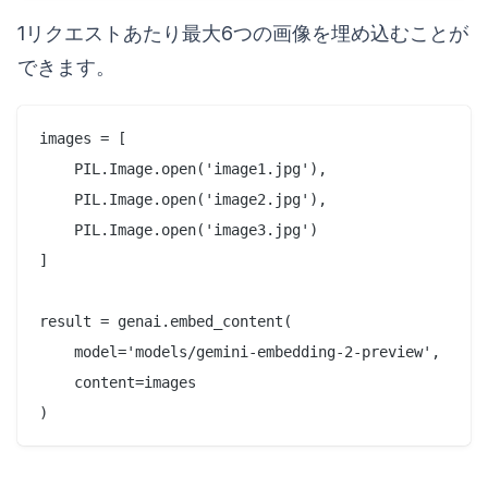
1リクエストあたり最大6つの画像を埋め込むことが
できます。
images = [

    PIL.Image.open('image1.jpg'),

    PIL.Image.open('image2.jpg'),

    PIL.Image.open('image3.jpg')

]

result = genai.embed_content(

    model='models/gemini-embedding-2-preview',

    content=images
