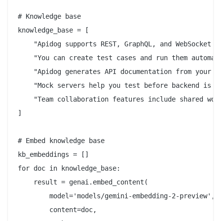
# Knowledge base

knowledge_base = [

    "Apidog supports REST, GraphQL, and WebSocket AP
    "You can create test cases and run them automati
    "Apidog generates API documentation from your re
    "Mock servers help you test before backend is re
    "Team collaboration features include shared work
]

# Embed knowledge base

kb_embeddings = []

for doc in knowledge_base:

    result = genai.embed_content(

        model='models/gemini-embedding-2-preview',

        content=doc,
