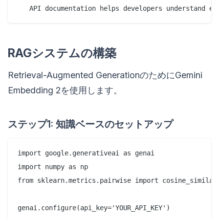
RAGシステムの構築
Retrieval-Augmented GenerationのためにGemini
Embedding 2を使用します。
ステップ1: 知識ベースのセットアップ
import google.generativeai as genai

import numpy as np

from sklearn.metrics.pairwise import cosine_similari
genai.configure(api_key='YOUR_API_KEY')
