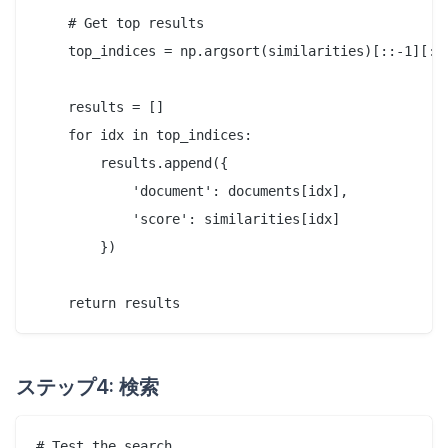
    # Get top results

    top_indices = np.argsort(similarities)[::-1][:to
    results = []

    for idx in top_indices:

        results.append({

            'document': documents[idx],

            'score': similarities[idx]

        })

ステップ4: 検索
# Test the search
