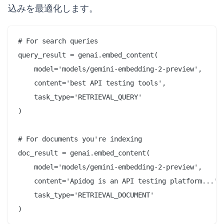
込みを最適化します。
# For search queries

query_result = genai.embed_content(

    model='models/gemini-embedding-2-preview',

    content='best API testing tools',

    task_type='RETRIEVAL_QUERY'

)

# For documents you're indexing

doc_result = genai.embed_content(

    model='models/gemini-embedding-2-preview',

    content='Apidog is an API testing platform...',

    task_type='RETRIEVAL_DOCUMENT'
