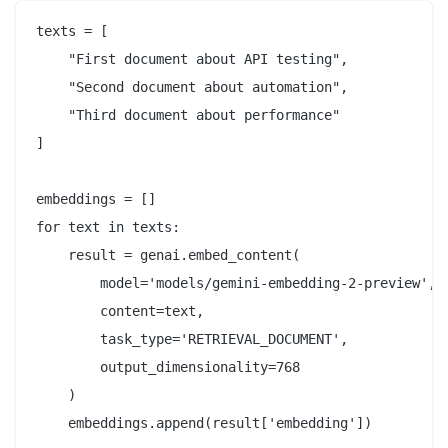
texts = [

    "First document about API testing",

    "Second document about automation",

    "Third document about performance"

]

embeddings = []

for text in texts:

    result = genai.embed_content(

        model='models/gemini-embedding-2-preview',

        content=text,

        task_type='RETRIEVAL_DOCUMENT',

        output_dimensionality=768

    )

    embeddings.append(result['embedding'])
