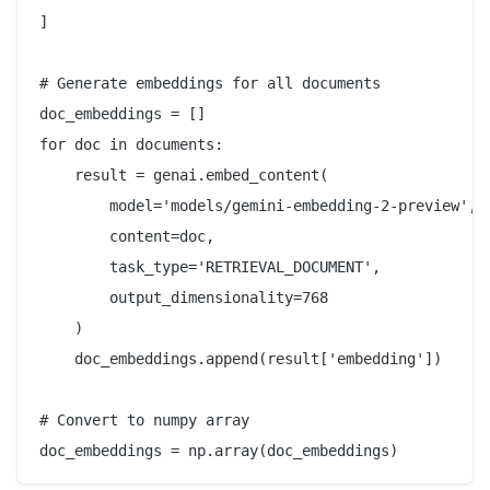
]

# Generate embeddings for all documents

doc_embeddings = []

for doc in documents:

    result = genai.embed_content(

        model='models/gemini-embedding-2-preview',

        content=doc,

        task_type='RETRIEVAL_DOCUMENT',

        output_dimensionality=768

    )

    doc_embeddings.append(result['embedding'])

# Convert to numpy array
