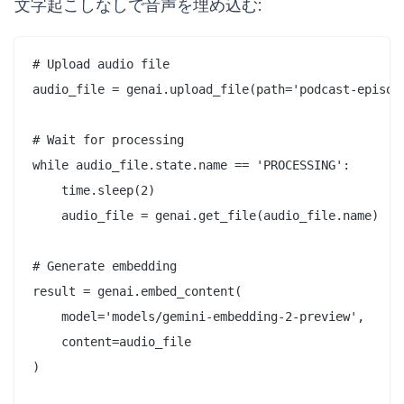
文字起こしなしで音声を埋め込む:
# Upload audio file

audio_file = genai.upload_file(path='podcast-episode
# Wait for processing

while audio_file.state.name == 'PROCESSING':

    time.sleep(2)

    audio_file = genai.get_file(audio_file.name)

# Generate embedding

result = genai.embed_content(

    model='models/gemini-embedding-2-preview',

    content=audio_file

)
