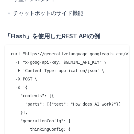
チャットボットのサイド機能
「Flash」を使用したREST APIの例
curl "https://generativelanguage.googleapis.com/v1be
  -H "x-goog-api-key: $GEMINI_API_KEY" \

  -H 'Content-Type: application/json' \

  -X POST \

  -d '{

    "contents": [{

      "parts": [{"text": "How does AI work?"}]

    }],

    "generationConfig": {

        thinkingConfig: {
