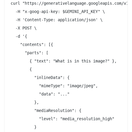
curl "https://generativelanguage.googleapis.com/v1al
  -H "x-goog-api-key: $GEMINI_API_KEY" \

  -H 'Content-Type: application/json' \

  -X POST \

  -d '{

    "contents": [{

      "parts": [

        { "text": "What is in this image?" },

        {

          "inlineData": {

            "mimeType": "image/jpeg",

            "data": "..."

          },

          "mediaResolution": {

            "level": "media_resolution_high"

          }
