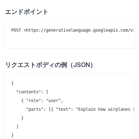
エンドポイント
POST <https://generativelanguage.googleapis.com/v1b
リクエストボディの例（JSON）
{

  "contents": [

    { "role": "user",

      "parts": [{ "text": "Explain how airplanes fly
    }

  ]

}
