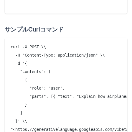
サンプルCurlコマンド
curl -X POST \\

  -H "Content-Type: application/json" \\

  -d '{

    "contents": [

      {

        "role": "user",

        "parts": [{ "text": "Explain how airplanes f
      }

    ]

  }' \\

"<https://generativelanguage.googleapis.com/v1beta/