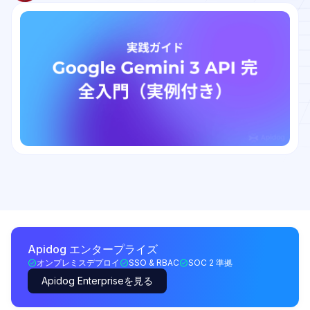
Apidog エンタープライズ
オンプレミスデプロイ
SSO & RBAC
SOC 2 準拠
Apidog Enterpriseを見る