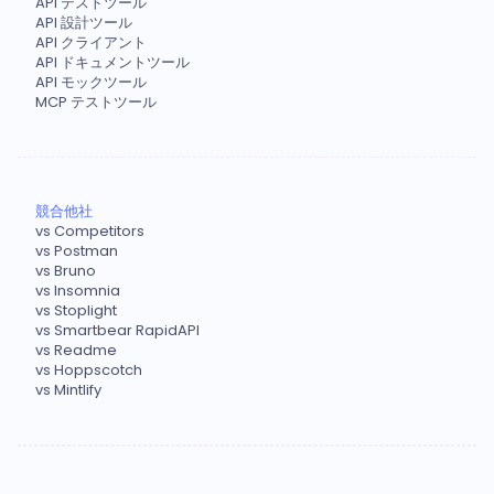
API テストツール
API 設計ツール
API クライアント
API ドキュメントツール
API モックツール
MCP テストツール
競合他社
vs Competitors
vs Postman
vs Bruno
vs Insomnia
vs Stoplight
vs Smartbear RapidAPI
vs Readme
vs Hoppscotch
vs Mintlify