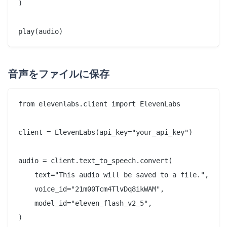
)

音声をファイルに保存
from elevenlabs.client import ElevenLabs

client = ElevenLabs(api_key="your_api_key")

audio = client.text_to_speech.convert(

    text="This audio will be saved to a file.",

    voice_id="21m00Tcm4TlvDq8ikWAM",

    model_id="eleven_flash_v2_5",

)
