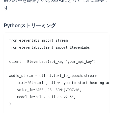
時の応答を期待する会話型AIにとって非常に重要で
す。
Pythonストリーミング
from elevenlabs import stream

from elevenlabs.client import ElevenLabs

client = ElevenLabs(api_key="your_api_key")

audio_stream = client.text_to_speech.stream(

    text="Streaming allows you to start hearing aud
    voice_id="JBFqnCBsd6RMkjVDRZzb",

    model_id="eleven_flash_v2_5",

)
