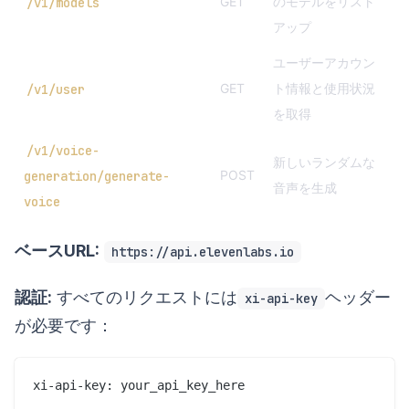
GET
のモデルをリスト
/v1/models
アップ
ユーザーアカウン
GET
ト情報と使用状況
/v1/user
を取得
/v1/voice-
新しいランダムな
POST
generation/generate-
音声を生成
voice
ベースURL:
https://api.elevenlabs.io
認証:
すべてのリクエストには
ヘッダー
xi-api-key
が必要です：