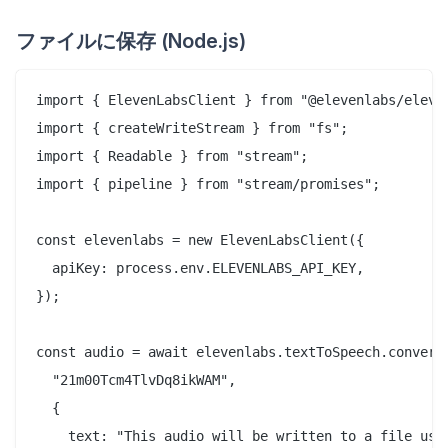
ファイルに保存 (Node.js)
import { ElevenLabsClient } from "@elevenlabs/eleven
import { createWriteStream } from "fs";

import { Readable } from "stream";

import { pipeline } from "stream/promises";

const elevenlabs = new ElevenLabsClient({

  apiKey: process.env.ELEVENLABS_API_KEY,

});

const audio = await elevenlabs.textToSpeech.convert(
  "21m00Tcm4TlvDq8ikWAM",

  {

    text: "This audio will be written to a file usin