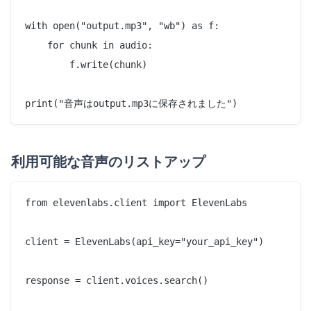
with open("output.mp3", "wb") as f:

    for chunk in audio:

        f.write(chunk)

利用可能な音声のリストアップ
from elevenlabs.client import ElevenLabs

client = ElevenLabs(api_key="your_api_key")

response = client.voices.search()
