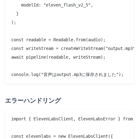
    modelId: "eleven_flash_v2_5",

  }

);

const readable = Readable.from(audio);

const writeStream = createWriteStream("output.mp3");
await pipeline(readable, writeStream);

エラーハンドリング
import { ElevenLabsClient, ElevenLabsError } from "@
const elevenlabs = new ElevenLabsClient({
