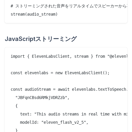
# ストリーミングされた音声をリアルタイムでスピーカーから再生
JavaScriptストリーミング
import { ElevenLabsClient, stream } from "@elevenlab
const elevenlabs = new ElevenLabsClient();

const audioStream = await elevenlabs.textToSpeech.st
  "JBFqnCBsd6RMkjVDRZzb",

  {

    text: "This audio streams in real time with mini
    modelId: "eleven_flash_v2_5",

  }
