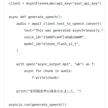
client = AsyncElevenLabs(api_key="your_api_key")

async def generate_speech():

    audio = await client.text_to_speech.convert(

        text="This was generated asynchronously.",

        voice_id="21m00Tcm4TlvDq8ikWAM",

        model_id="eleven_flash_v2_5",

    )

    with open("async_output.mp3", "wb") as f:

        async for chunk in audio:

            f.write(chunk)

    print("非同期音声が保存されました。")
