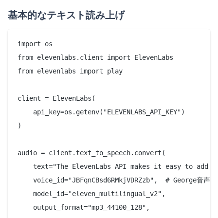
基本的なテキスト読み上げ
import os

from elevenlabs.client import ElevenLabs

from elevenlabs import play

client = ElevenLabs(

    api_key=os.getenv("ELEVENLABS_API_KEY")

)

audio = client.text_to_speech.convert(

    text="The ElevenLabs API makes it easy to add re
    voice_id="JBFqnCBsd6RMkjVDRZzb",  # George音声

    model_id="eleven_multilingual_v2",

    output_format="mp3_44100_128",
