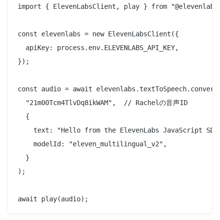
import { ElevenLabsClient, play } from "@elevenlabs/
const elevenlabs = new ElevenLabsClient({

  apiKey: process.env.ELEVENLABS_API_KEY,

});

const audio = await elevenlabs.textToSpeech.convert(
  "21m00Tcm4TlvDq8ikWAM",  // Rachelの音声ID

  {

    text: "Hello from the ElevenLabs JavaScript SDK!
    modelId: "eleven_multilingual_v2",

  }

);
