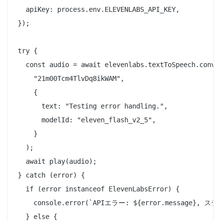
  apiKey: process.env.ELEVENLABS_API_KEY,

});

try {

  const audio = await elevenlabs.textToSpeech.conver
    "21m00Tcm4TlvDq8ikWAM",

    {

      text: "Testing error handling.",

      modelId: "eleven_flash_v2_5",

    }

  );

  await play(audio);

} catch (error) {

  if (error instanceof ElevenLabsError) {

    console.error(`APIエラー: ${error.message}, ステー
  } else {
