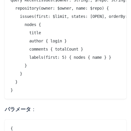
  repository(owner: $owner, name: $repo) {

    issues(first: $limit, states: [OPEN], orderBy: {
      nodes {

        title

        author { login }

        comments { totalCount }

        labels(first: 5) { nodes { name } }

      }

    }

  }

パラメータ
：
{
