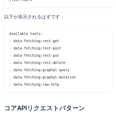
以下が表示されるはずです：
Available tools:

- data-fetching:rest-get

- data-fetching:rest-post

- data-fetching:rest-put

- data-fetching:rest-delete

- data-fetching:graphql-query

- data-fetching:graphql-mutation

コアAPIリクエストパターン