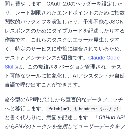
間も費やします。OAuth 2.0のヘッダーを設定した
り、レート制限されたエンドポイントのために指数
関数的バックオフを実装したり、予測不能なJSON
レスポンスのためにタイプガードを記述したりする
作業です。これらのタスクはエラーが発生しやす
く、特定のサービスに密接に結合されているため、
テストとメンテナンスが困難です。
Claude Code
Skills
は、この複雑さをバージョン管理され、テス
ト可能なツールに抽象化し、AIアシスタントが自然
言語で呼び出すことができます。
命令型のAPI呼び出しから宣言的なデータフェッチ
へと移行します。
fetch(url, { headers: {...} })
と書く代わりに、意図を記述します：「
GitHub API
からENVのトークンを使用してユーザーデータをフ