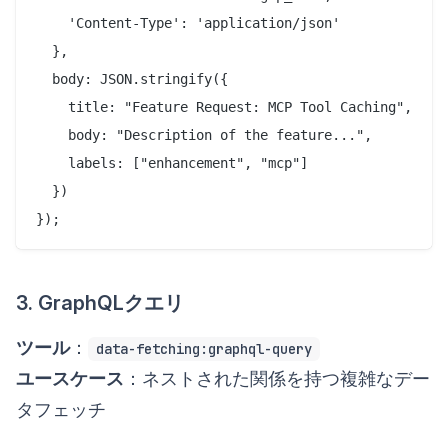
    'Content-Type': 'application/json'

  },

  body: JSON.stringify({

    title: "Feature Request: MCP Tool Caching",

    body: "Description of the feature...",

    labels: ["enhancement", "mcp"]

  })

3. GraphQLクエリ
ツール
：
data-fetching:graphql-query
ユースケース
：ネストされた関係を持つ複雑なデー
タフェッチ