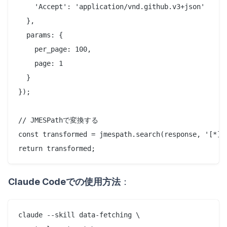
    'Accept': 'application/vnd.github.v3+json'

  },

  params: {

    per_page: 100,

    page: 1

  }

});

// JMESPathで変換する

const transformed = jmespath.search(response, '[*].
Claude Codeでの使用方法
：
claude --skill data-fetching \
