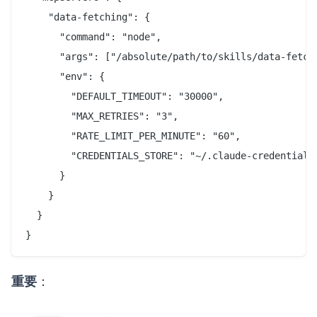
    "data-fetching": {

      "command": "node",

      "args": ["/absolute/path/to/skills/data-fetchi
      "env": {

        "DEFAULT_TIMEOUT": "30000",

        "MAX_RETRIES": "3",

        "RATE_LIMIT_PER_MINUTE": "60",

        "CREDENTIALS_STORE": "~/.claude-credentials.
      }

    }

  }

重要
：