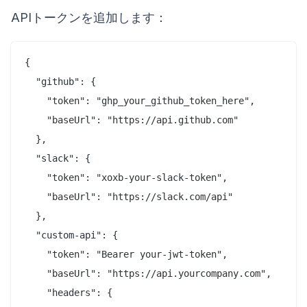
APIトークンを追加します：
{

  "github": {

    "token": "ghp_your_github_token_here",

    "baseUrl": "https://api.github.com"

  },

  "slack": {

    "token": "xoxb-your-slack-token",

    "baseUrl": "https://slack.com/api"

  },

  "custom-api": {

    "token": "Bearer your-jwt-token",

    "baseUrl": "https://api.yourcompany.com",

    "headers": {
