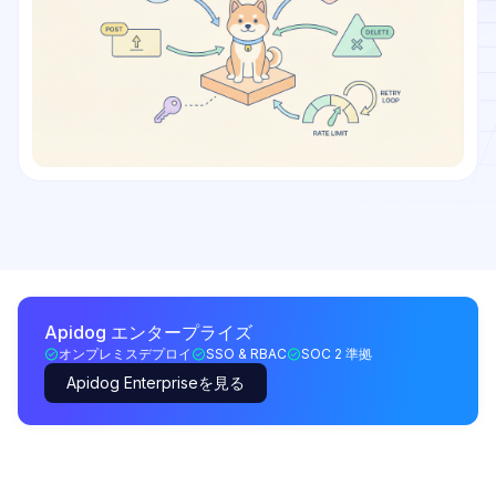
Apidog エンタープライズ
オンプレミスデプロイ
SSO & RBAC
SOC 2 準拠
Apidog Enterpriseを見る