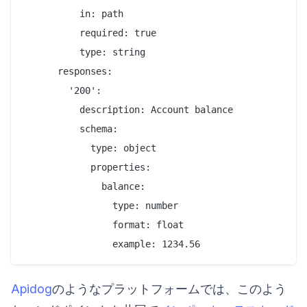
          in: path

          required: true

          type: string

      responses:

        '200':

          description: Account balance

          schema:

            type: object

            properties:

              balance:

                type: number

                format: float

Apidog
のようなプラットフォームでは、このよう