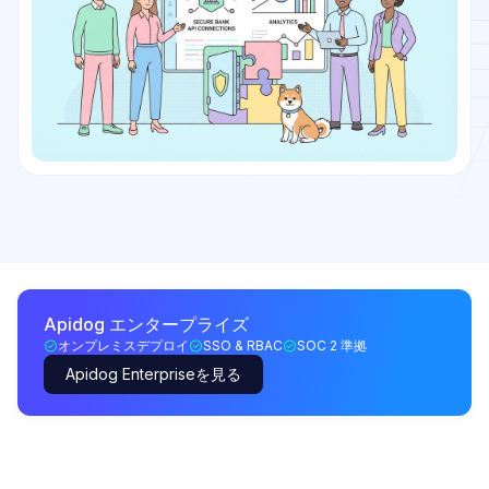
Apidog エンタープライズ
オンプレミスデプロイ
SSO & RBAC
SOC 2 準拠
Apidog Enterpriseを見る