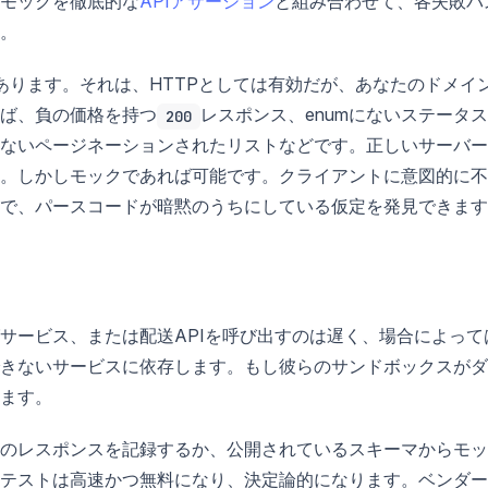
モックを徹底的な
APIアサーション
と組み合わせて、各失敗パ
。
あります。それは、HTTPとしては有効だが、あなたのドメイ
ば、負の価格を持つ
レスポンス、enumにないステータ
200
ないページネーションされたリストなどです。正しいサーバー
。しかしモックであれば可能です。クライアントに意図的に不
で、パースコードが暗黙のうちにしている仮定を発見できます
サービス、または配送APIを呼び出すのは遅く、場合によって
きないサービスに依存します。もし彼らのサンドボックスがダ
ます。
のレスポンスを記録するか、公開されているスキーマからモッ
テストは高速かつ無料になり、決定論的になります。ベンダー