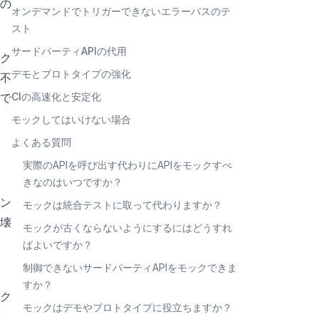
の
オンデマンドでトリガーできないエラーパスのテ
スト
サードパーティAPIの代用
ク
デモとプロトタイプの強化
不
ルで
CIの高速化と安定化
モックしてはいけない場合
よくある質問
実際のAPIを呼び出す代わりにAPIをモックすべ
きなのはいつですか？
ン
モックは統合テストに取って代わりますか？
壊
モックが古くならないようにするにはどうすれ
ばよいですか？
制御できないサードパーティAPIをモックできま
ロ
すか？
ク
モックはデモやプロトタイプに役立ちますか？
ば、