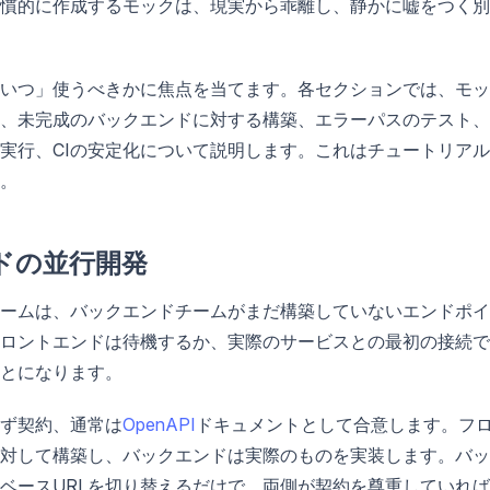
慣的に作成するモックは、現実から乖離し、静かに嘘をつく別
いつ」使うべきかに焦点を当てます。各セクションでは、モッ
、未完成のバックエンドに対する構築、エラーパスのテスト、
実行、CIの安定化について説明します。これはチュートリア
。
ドの並行開発
ームは、バックエンドチームがまだ構築していないエンドポイ
ロントエンドは待機するか、実際のサービスとの最初の接続で
とになります。
ず契約、通常は
OpenAPI
ドキュメントとして合意します。フ
対して構築し、バックエンドは実際のものを実装します。バッ
ベースURLを切り替えるだけで、両側が契約を尊重していれ