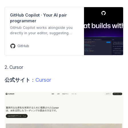
GitHub Copilot · Your AI pair
programmer
GitHub Copilot works alongside you
directly in your editor, suggesting
whole lines or entire functions for you.
GitHub
2. Cursor
公式サイト
：
Cursor