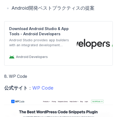
Android開発ベストプラクティスの提案
Download Android Studio & App
Tools - Android Developers
Android Studio provides app builders
with an integrated development
environment (IDE) optimized for
Android apps. Download Android
Android Developers
Studio today.
8. WP Code
公式サイト
：
WP Code