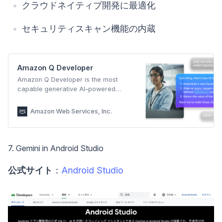
クラウドネイティブ開発に最適化
セキュリティスキャン機能の内蔵
Amazon Q Developer
Amazon Q Developer is the most
capable generative AI–powered
assistant for building, operating, and
transforming software, with advanced
Amazon Web Services, Inc.
capabilities for managing data and
AI/ML.
7. Gemini in Android Studio
公式サイト
：
Android Studio