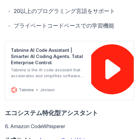
20以上のプログラミング言語をサポート
プライベートコードベースでの学習機能
Tabnine AI Code Assistant |
Smarter AI Coding Agents. Total
Enterprise Control.
Tabnine is the AI code assistant that
accelerates and simplifies software
development while keeping your code
private, secure, and compliant.
Tabnine
Jeviaun
エコシステム特化型アシスタント
6. Amazon CodeWhisperer