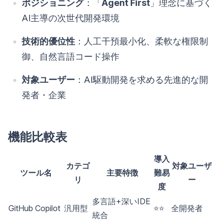
ポジショニング
：「
Agent First
」理念に基づく
AI主導の次世代開発環境
技術的優位性
：人工干預最小化、柔軟な権限制
御、自然言語コード操作
対象ユーザー
：AI駆動開発を求める先進的な開
発者・企業
機能比較表
導入
カテゴ
対象ユーザ
ツール名
主要特徴
難易
リ
ー
度
多言語+深いIDE
GitHub Copilot
汎用型
⭐⭐
全開発者
統合