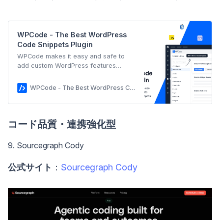
WPCode - The Best WordPress
Code Snippets Plugin
WPCode makes it easy and safe to
add custom WordPress features
through code snippets, so you can
reduce the number of plugins on your
WPCode - The Best WordPress Code Snippets Plugin
site.
コード品質・連携強化型
9. Sourcegraph Cody
公式サイト
：
Sourcegraph Cody