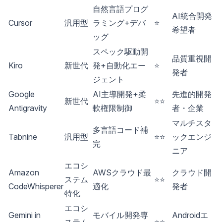
自然言語プログ
AI統合開発
Cursor
汎用型
ラミング+デバ
⭐
希望者
ッグ
スペック駆動開
品質重視開
Kiro
新世代
発+自動化エー
⭐
発者
ジェント
Google
AI主導開発+柔
先進的開発
新世代
⭐⭐
Antigravity
軟権限制御
者・企業
マルチスタ
多言語コード補
Tabnine
汎用型
⭐⭐
ックエンジ
完
ニア
エコシ
Amazon
AWSクラウド最
クラウド開
ステム
⭐⭐
CodeWhisperer
適化
発者
特化
エコシ
Gemini in
モバイル開発専
Androidエ
ステム
⭐⭐