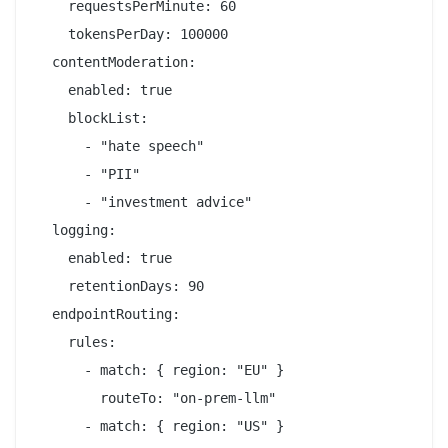
    requestsPerMinute: 60

    tokensPerDay: 100000

  contentModeration:

    enabled: true

    blockList:

      - "hate speech"

      - "PII"

      - "investment advice"

  logging:

    enabled: true

    retentionDays: 90

  endpointRouting:

    rules:

      - match: { region: "EU" }

        routeTo: "on-prem-llm"

      - match: { region: "US" }
