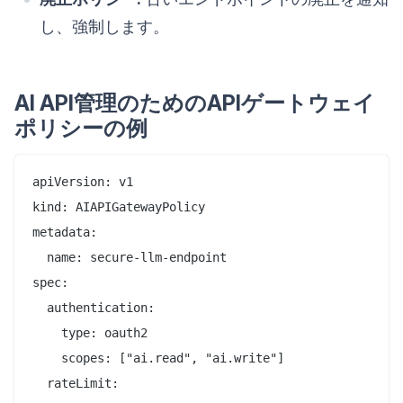
し、強制します。
AI API管理のためのAPIゲートウェイ
ポリシーの例
apiVersion: v1

kind: AIAPIGatewayPolicy

metadata:

  name: secure-llm-endpoint

spec:

  authentication:

    type: oauth2

    scopes: ["ai.read", "ai.write"]

  rateLimit:
