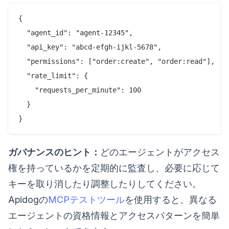
{

  "agent_id": "agent-12345",

  "api_key": "abcd-efgh-ijkl-5678",

  "permissions": ["order:create", "order:read"],

  "rate_limit": {

    "requests_per_minute": 100

  }

ガバナンスのヒント：
どのエージェントがアクセス
権を持っているかを定期的に監査し、必要に応じて
キーを取り消したり調整したりしてください。
Apidogの
MCPテストツール
を使用すると、異なる
エージェントの資格情報とアクセスパターンを簡単