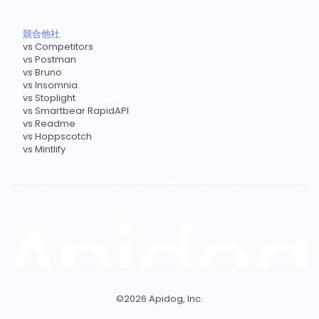
競合他社
vs Competitors
vs Postman
vs Bruno
vs Insomnia
vs Stoplight
vs Smartbear RapidAPI
vs Readme
vs Hoppscotch
vs Mintlify
©
2026
Apidog, Inc.