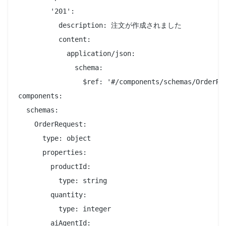
        '201':

          description: 注文が作成されました

          content:

            application/json:

              schema:

                $ref: '#/components/schemas/OrderRes
components:

  schemas:

    OrderRequest:

      type: object

      properties:

        productId:

          type: string

        quantity:

          type: integer

        aiAgentId:
