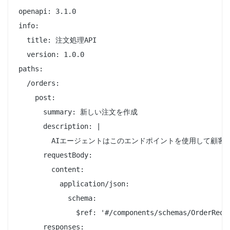
openapi: 3.1.0

info:

  title: 注文処理API

  version: 1.0.0

paths:

  /orders:

    post:

      summary: 新しい注文を作成

      description: |

        AIエージェントはこのエンドポイントを使用して顧客
      requestBody:

        content:

          application/json:

            schema:

              $ref: '#/components/schemas/OrderReque
      responses:
