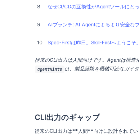
8
なぜCI/CDの互換性がAgentツールに
9
AIブランチ: AI Agentによるより安全
10
Spec-Firstは昨日。Skill-Firstへようこそ
従来のCLI出力は人間向けです。Agentは
は、製品経験を機械可読なガイダ
agentHints
CLI出力のギャップ
従来のCLI出力は**人間**向けに設計されて