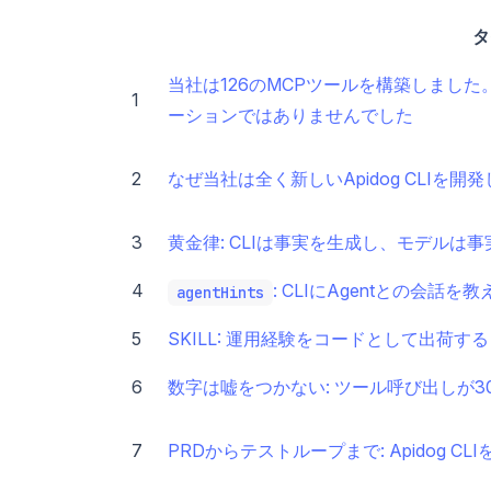
タ
当社は126のMCPツールを構築しました
1
ーションではありませんでした
2
なぜ当社は全く新しいApidog CLIを開
3
黄金律: CLIは事実を生成し、モデルは
4
: CLIにAgentとの会話を教
agentHints
5
SKILL: 運用経験をコードとして出荷する
6
数字は嘘をつかない: ツール呼び出しが3
7
PRDからテストループまで: Apidog C