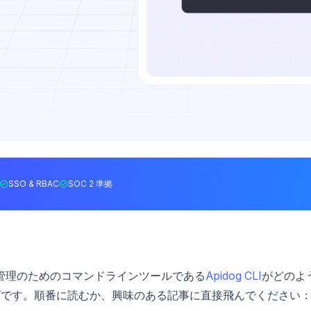
SSO & RBAC
SOC 2 準拠
ル管理のためのコマンドラインツールである
Apidog CLI
がどのよ
ズです。順番に読むか、興味のある記事に直接飛んでください