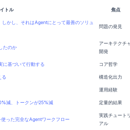
イトル
焦点
。しかし、それはAgentにとって最善のソリュ
問題の発見
アーキテクチ
発したのか
開発
事実に基づいて行動する
コア哲学
える
構造化出力
運用経験
0%減、トークンが25%減
定量的結果
実践チュート
LIを使った完全なAgentワークフロー
アル