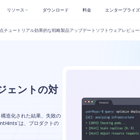
リソース
ダウンロード
料金
エンタープライズ
点
チュートリアル
効果的な戦略
製品アップデート
ソフトウェアレビュー
とエージェントの対
、構造化された結果、失敗の
Hints`は、プロダクトの
。