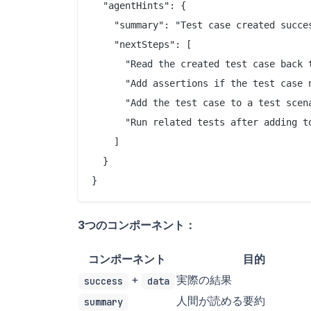
  "agentHints": {

    "summary": "Test case created succes
    "nextSteps": [

      "Read the created test case back t
      "Add assertions if the test case n
      "Add the test case to a test scena
      "Run related tests after adding to
    ]

  }

}
3つのコンポーネント：
コンポーネント
目的
+
実際の結果
success
data
人間が読める要約
summary