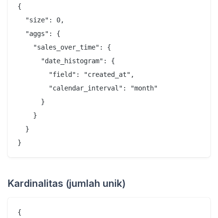
{

  "size": 0,

  "aggs": {

    "sales_over_time": {

      "date_histogram": {

        "field": "created_at",

        "calendar_interval": "month"

      }

    }

  }

Kardinalitas (jumlah unik)
{
