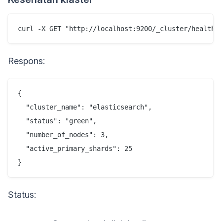
Respons:
{

  "cluster_name": "elasticsearch",

  "status": "green",

  "number_of_nodes": 3,

  "active_primary_shards": 25

Status: