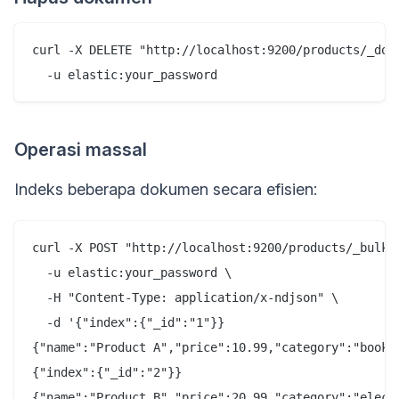
curl -X DELETE "http://localhost:9200/products/_doc/
Operasi massal
Indeks beberapa dokumen secara efisien:
curl -X POST "http://localhost:9200/products/_bulk" 
  -u elastic:your_password \

  -H "Content-Type: application/x-ndjson" \

  -d '{"index":{"_id":"1"}}

{"name":"Product A","price":10.99,"category":"books"
{"index":{"_id":"2"}}

{"name":"Product B","price":20.99,"category":"electr