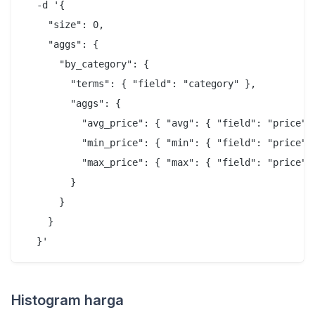
  -d '{

    "size": 0,

    "aggs": {

      "by_category": {

        "terms": { "field": "category" },

        "aggs": {

          "avg_price": { "avg": { "field": "price" }
          "min_price": { "min": { "field": "price" }
          "max_price": { "max": { "field": "price" }
        }

      }

    }

Histogram harga