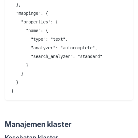
  },

  "mappings": {

    "properties": {

      "name": {

        "type": "text",

        "analyzer": "autocomplete",

        "search_analyzer": "standard"

      }

    }

  }

Manajemen klaster
Kesehatan klaster