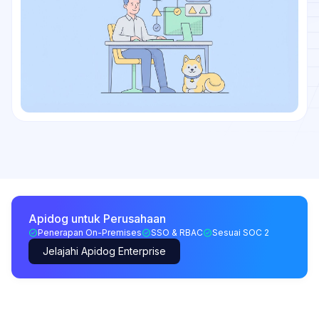
Apidog untuk Perusahaan
Penerapan On-Premises
SSO & RBAC
Sesuai SOC 2
Jelajahi Apidog Enterprise