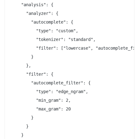
    "analysis": {

      "analyzer": {

        "autocomplete": {

          "type": "custom",

          "tokenizer": "standard",

          "filter": ["lowercase", "autocomplete_filt
        }

      },

      "filter": {

        "autocomplete_filter": {

          "type": "edge_ngram",

          "min_gram": 2,

          "max_gram": 20

        }

      }

    }
