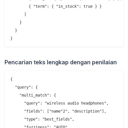
        { "term": { "in_stock": true } }

      ]

    }

  }

Pencarian teks lengkap dengan penilaian
{

  "query": {

    "multi_match": {

      "query": "wireless audio headphones",

      "fields": ["name^2", "description"],

      "type": "best_fields",

      "fuzziness": "AUTO"
