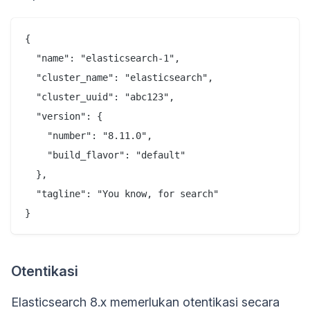
{

  "name": "elasticsearch-1",

  "cluster_name": "elasticsearch",

  "cluster_uuid": "abc123",

  "version": {

    "number": "8.11.0",

    "build_flavor": "default"

  },

  "tagline": "You know, for search"

Otentikasi
Elasticsearch 8.x memerlukan otentikasi secara