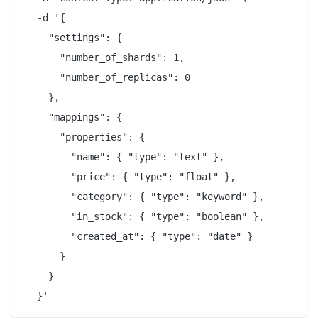
  -d '{

    "settings": {

      "number_of_shards": 1,

      "number_of_replicas": 0

    },

    "mappings": {

      "properties": {

        "name": { "type": "text" },

        "price": { "type": "float" },

        "category": { "type": "keyword" },

        "in_stock": { "type": "boolean" },

        "created_at": { "type": "date" }

      }

    }
