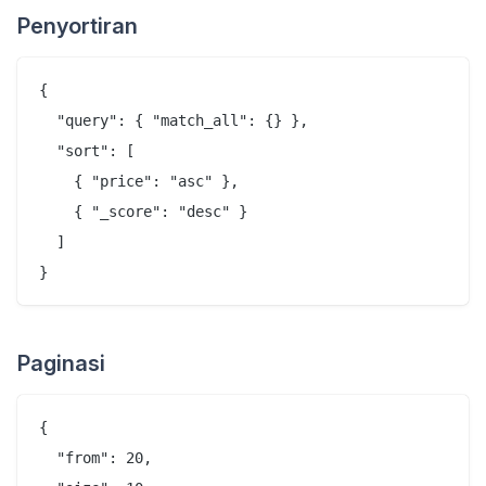
Penyortiran
{

  "query": { "match_all": {} },

  "sort": [

    { "price": "asc" },

    { "_score": "desc" }

  ]

Paginasi
{

  "from": 20,
