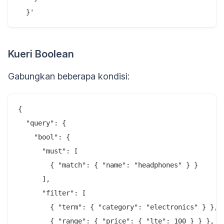
Kueri Boolean
Gabungkan beberapa kondisi:
{

  "query": {

    "bool": {

      "must": [

        { "match": { "name": "headphones" } }

      ],

      "filter": [

        { "term": { "category": "electronics" } },

        { "range": { "price": { "lte": 100 } } },
