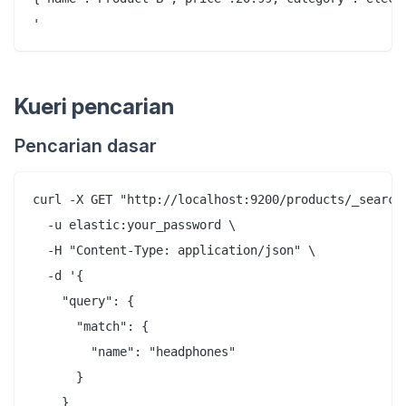
Kueri pencarian
Pencarian dasar
curl -X GET "http://localhost:9200/products/_search"
  -u elastic:your_password \

  -H "Content-Type: application/json" \

  -d '{

    "query": {

      "match": {

        "name": "headphones"

      }

    }
