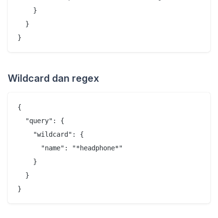
    }

  }

Wildcard dan regex
{

  "query": {

    "wildcard": {

      "name": "*headphone*"

    }

  }
