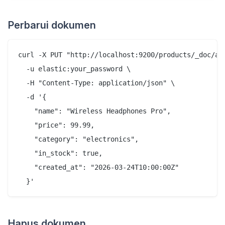
Perbarui dokumen
curl -X PUT "http://localhost:9200/products/_doc/abc
  -u elastic:your_password \

  -H "Content-Type: application/json" \

  -d '{

    "name": "Wireless Headphones Pro",

    "price": 99.99,

    "category": "electronics",

    "in_stock": true,

    "created_at": "2026-03-24T10:00:00Z"

Hapus dokumen