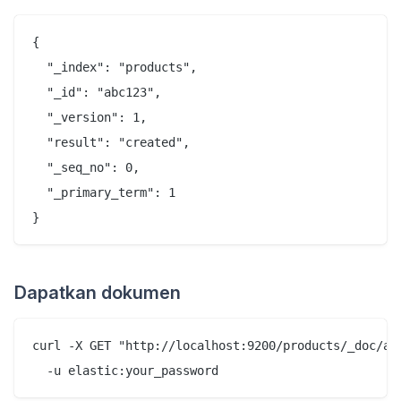
{

  "_index": "products",

  "_id": "abc123",

  "_version": 1,

  "result": "created",

  "_seq_no": 0,

  "_primary_term": 1

Dapatkan dokumen
curl -X GET "http://localhost:9200/products/_doc/abc