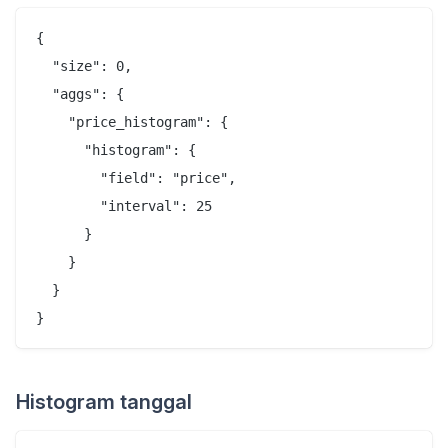
{

  "size": 0,

  "aggs": {

    "price_histogram": {

      "histogram": {

        "field": "price",

        "interval": 25

      }

    }

  }

Histogram tanggal