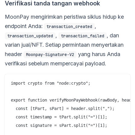
Verifikasi tanda tangan webhook
MoonPay mengirimkan peristiwa siklus hidup ke
endpoint Anda:
,
transaction_created
,
, dan
transaction_updated
transaction_failed
varian jual/NFT. Setiap permintaan menyertakan
header
yang harus Anda
Moonpay-Signature-V2
verifikasi sebelum mempercayai payload.
import crypto from "node:crypto";

export function verifyMoonPayWebhook(rawBody, header
  const [tPart, sPart] = header.split(",");

  const timestamp = tPart.split("=")[1];

  const signature = sPart.split("=")[1];
