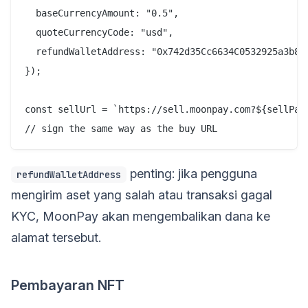
  baseCurrencyAmount: "0.5",

  quoteCurrencyCode: "usd",

  refundWalletAddress: "0x742d35Cc6634C0532925a3b844
});

const sellUrl = `https://sell.moonpay.com?${sellPara
penting: jika pengguna
refundWalletAddress
mengirim aset yang salah atau transaksi gagal
KYC, MoonPay akan mengembalikan dana ke
alamat tersebut.
Pembayaran NFT