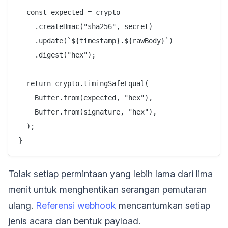
  const expected = crypto

    .createHmac("sha256", secret)

    .update(`${timestamp}.${rawBody}`)

    .digest("hex");

  return crypto.timingSafeEqual(

    Buffer.from(expected, "hex"),

    Buffer.from(signature, "hex"),

  );

Tolak setiap permintaan yang lebih lama dari lima
menit untuk menghentikan serangan pemutaran
ulang.
Referensi webhook
mencantumkan setiap
jenis acara dan bentuk payload.