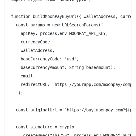
function buildMoonPayBuyUrl({ walletAddress, currenc
  const params = new URLSearchParams({

    apiKey: process.env.MOONPAY_API_KEY,

    currencyCode,

    walletAddress,

    baseCurrencyCode: "usd",

    baseCurrencyAmount: String(baseAmount),

    email,

    redirectURL: "https://yourapp.com/moonpay/comple
  });

  const originalUrl = `https://buy.moonpay.com?${par
  const signature = crypto

    .createHmac("sha256", process.env.MOONPAY_SECRET