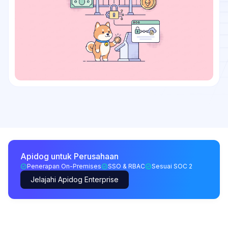
Apidog untuk Perusahaan
Penerapan On-Premises
SSO & RBAC
Sesuai SOC 2
Jelajahi Apidog Enterprise