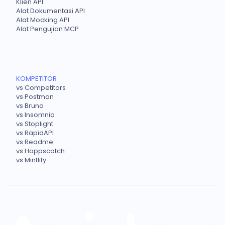
Klien API
Alat Dokumentasi API
Alat Mocking API
Alat Pengujian MCP
KOMPETITOR
vs Competitors
vs Postman
vs Bruno
vs Insomnia
vs Stoplight
vs RapidAPI
vs Readme
vs Hoppscotch
vs Mintlify