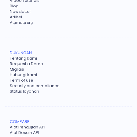
Video Tutorials
Blog
Newsletter
Artikel
Atụmatụ ọrụ
DUKUNGAN
Tentang kami
Request a Demo
Migrasi
Hubungi kami
Term of use
Security and compliance
Status layanan
COMPARE
Alat Pengujian API
Alat Desain API