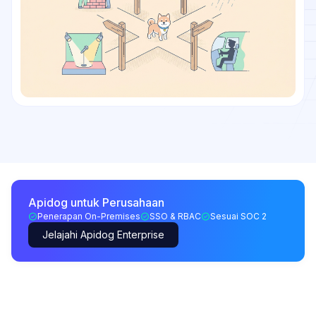
Apidog untuk Perusahaan
Penerapan On-Premises
SSO & RBAC
Sesuai SOC 2
Jelajahi Apidog Enterprise