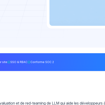
r site
SSO & RBAC
Conforme SOC 2
luation et de red-teaming de LLM qui aide les développeurs 