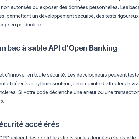
 non autorisés ou exposer des données personnelles. Les bac
ues, permettant un développement sécurisé, des tests rigoureux
ssage en production.
un bac à sable API d'Open Banking
 d'innover en toute sécurité. Les développeurs peuvent teste
t et itérer à un rythme soutenu, sans crainte d'affecter de vra
ancières. Si votre code déclenche une erreur ou une transactio
s.
sécurité accélérés
PD exigent des contrôles stricts sur les données clients et le