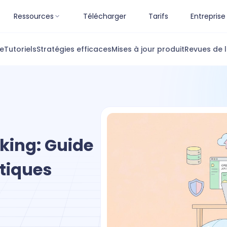
Ressources
Télécharger
Tarifs
Entreprise
ue
Tutoriels
Stratégies efficaces
Mises à jour produit
Revues de l
king: Guide
tiques