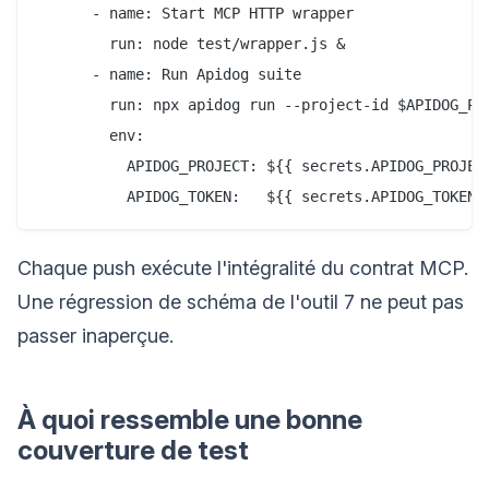
      - name: Start MCP HTTP wrapper

        run: node test/wrapper.js &

      - name: Run Apidog suite

        run: npx apidog run --project-id $APIDOG_PRO
        env:

          APIDOG_PROJECT: ${{ secrets.APIDOG_PROJECT
Chaque push exécute l'intégralité du contrat MCP.
Une régression de schéma de l'outil 7 ne peut pas
passer inaperçue.
À quoi ressemble une bonne
couverture de test