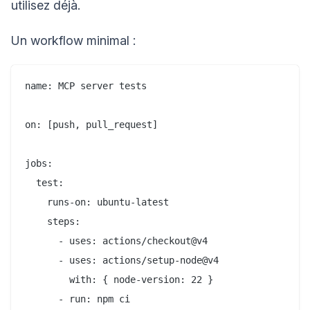
utilisez déjà.
Un workflow minimal :
name: MCP server tests

on: [push, pull_request]

jobs:

  test:

    runs-on: ubuntu-latest

    steps:

      - uses: actions/checkout@v4

      - uses: actions/setup-node@v4

        with: { node-version: 22 }

      - run: npm ci
