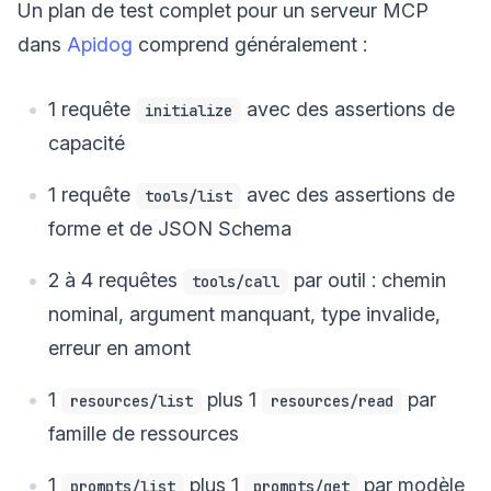
Un plan de test complet pour un serveur MCP
dans
Apidog
comprend généralement :
1 requête
avec des assertions de
initialize
capacité
1 requête
avec des assertions de
tools/list
forme et de JSON Schema
2 à 4 requêtes
par outil : chemin
tools/call
nominal, argument manquant, type invalide,
erreur en amont
1
plus 1
par
resources/list
resources/read
famille de ressources
1
plus 1
par modèle
prompts/list
prompts/get