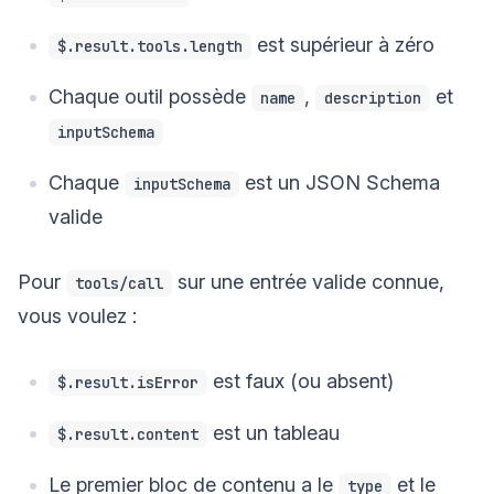
est supérieur à zéro
$.result.tools.length
Chaque outil possède
,
et
name
description
inputSchema
Chaque
est un JSON Schema
inputSchema
valide
Pour
sur une entrée valide connue,
tools/call
vous voulez :
est faux (ou absent)
$.result.isError
est un tableau
$.result.content
Le premier bloc de contenu a le
et le
type