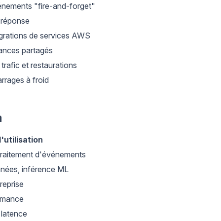
énements "fire-and-forget"
-réponse
égrations de services AWS
ances partagés
rafic et restaurations
arrages à froid
a
'utilisation
traitement d'événements
nnées, inférence ML
reprise
rmance
 latence