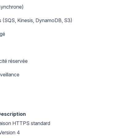
asynchrone)
s (SQS, Kinesis, DynamoDB, S3)
agé
cité réservée
rveillance
escription
naison HTTPS standard
Version 4