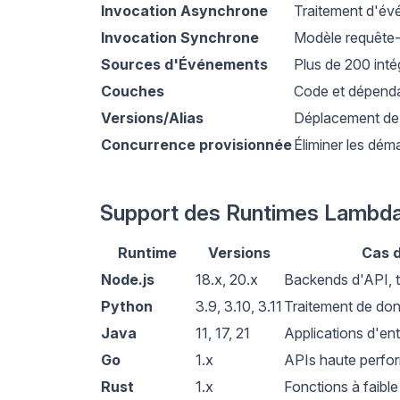
Invocation Asynchrone
Traitement d'év
Invocation Synchrone
Modèle requête
Sources d'Événements
Plus de 200 int
Couches
Code et dépend
Versions/Alias
Déplacement de t
Concurrence provisionnée
Éliminer les dém
Support des Runtimes Lambd
Runtime
Versions
Cas d
Node.js
18.x, 20.x
Backends d'API, 
Python
3.9, 3.10, 3.11
Traitement de do
Java
11, 17, 21
Applications d'ent
Go
1.x
APIs haute perfo
Rust
1.x
Fonctions à faible