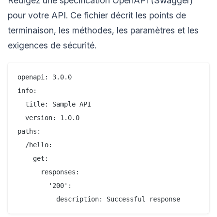
Rédigez une spécification OpenAPI (Swagger)
pour votre API. Ce fichier décrit les points de
terminaison, les méthodes, les paramètres et les
exigences de sécurité.
openapi: 3.0.0

info:

  title: Sample API

  version: 1.0.0

paths:

  /hello:

    get:

      responses:

        '200':
