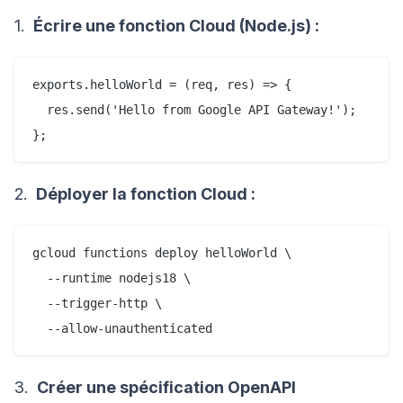
1.
Écrire une fonction Cloud (Node.js) :
exports.helloWorld = (req, res) => {

  res.send('Hello from Google API Gateway!');

2.
Déployer la fonction Cloud :
gcloud functions deploy helloWorld \

  --runtime nodejs18 \

  --trigger-http \

3.
Créer une spécification OpenAPI