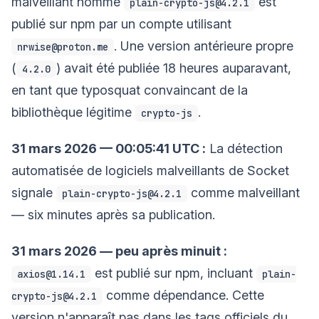
malveillant nommé
est
plain-crypto-js@4.2.1
publié sur npm par un compte utilisant
. Une version antérieure propre
nrwise@proton.me
(
) avait été publiée 18 heures auparavant,
4.2.0
en tant que typosquat convaincant de la
bibliothèque légitime
.
crypto-js
31 mars 2026 — 00:05:41 UTC :
La détection
automatisée de logiciels malveillants de Socket
signale
comme malveillant
plain-crypto-js@4.2.1
— six minutes après sa publication.
31 mars 2026 — peu après minuit :
est publié sur npm, incluant
axios@1.14.1
plain-
comme dépendance. Cette
crypto-js@4.2.1
version n'apparaît pas dans les tags officiels du