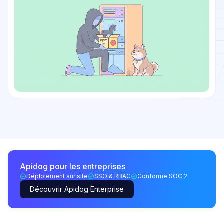
Apidog pour les entreprises
Déploiement sur site
SSO & RBAC
Conforme SOC 2
Découvrir Apidog Enterprise