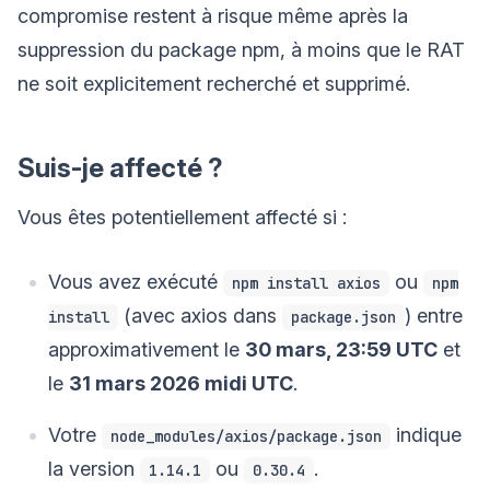
compromise restent à risque même après la
suppression du package npm, à moins que le RAT
ne soit explicitement recherché et supprimé.
Suis-je affecté ?
Vous êtes potentiellement affecté si :
Vous avez exécuté
ou
npm install axios
npm
(avec axios dans
) entre
install
package.json
approximativement le
30 mars, 23:59 UTC
et
le
31 mars 2026 midi UTC
.
Votre
indique
node_modules/axios/package.json
la version
ou
.
1.14.1
0.30.4