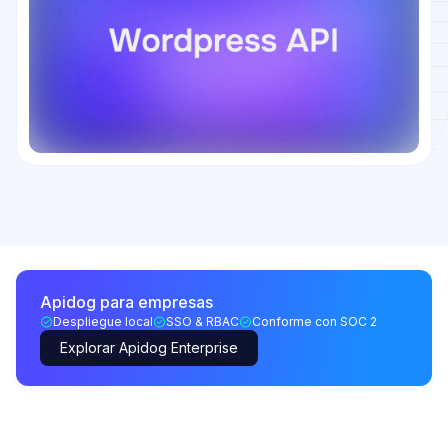
Apidog para empresas
Despliegue local
SSO & RBAC
Conforme con SOC 2
Explorar Apidog Enterprise