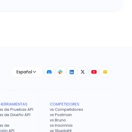
Español
HERRAMIENTAS
COMPETIDORES
s de Pruebas API
vs Competidores
s de Diseño API
vs Postman
vs Bruno
as de
vs Insomnia
ión API
vs Stoplight