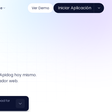
Iniciar Aplicación
se
Ver Demo
 Apidog hoy mismo.
ador web.
ad for