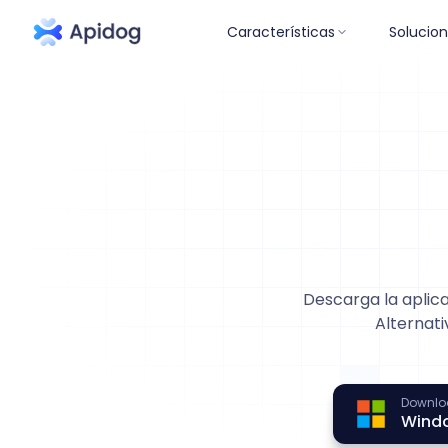
Características
Solucio
Descarga la aplic
Alternat
Downlo
Wind