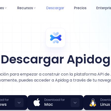
nes
Recursos
Descargar
Precios
Enterpri
Descargar Apidog
ación para empezar a construir con la plataforma API de
ivamente, puedes acceder a Apidog a través de tu naveg
ad for
Download for
Downlo
ows
Mac
Linux