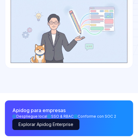
Apidog para empresas
Despliegue local
SSO & RBAC
Conforme con SOC 2
Explorar Apidog Enterprise