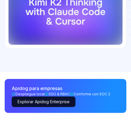
Apidog para empresas
Despliegue local
SSO & RBAC
Conforme con SOC 2
Explorar Apidog Enterprise