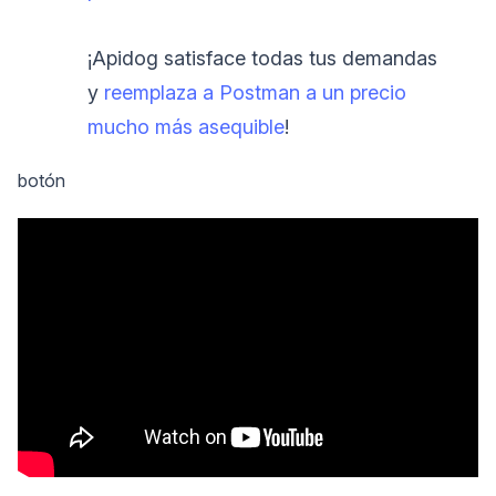
¡Apidog satisface todas tus demandas
y
reemplaza a Postman a un precio
mucho más asequible
!
botón