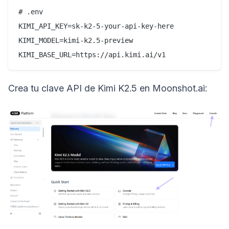
# .env

KIMI_API_KEY=sk-k2-5-your-api-key-here

KIMI_MODEL=kimi-k2.5-preview

Crea tu clave API de Kimi K2.5 en Moonshot.ai: