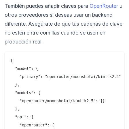
También puedes añadir claves para
OpenRouter
u
otros proveedores si deseas usar un backend
diferente. Asegúrate de que tus cadenas de clave
no estén entre comillas cuando se usen en
producción real.
{

  "model": {

    "primary": "openrouter/moonshotai/kimi-k2.5"

  },

  "models": {

    "openrouter/moonshotai/kimi-k2.5": {}

  },

  "api": {

    "openrouter": {
