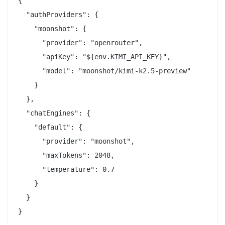
{

  "authProviders": {

    "moonshot": {

      "provider": "openrouter",

      "apiKey": "${env.KIMI_API_KEY}",

      "model": "moonshot/kimi-k2.5-preview"

    }

  },

  "chatEngines": {

    "default": {

      "provider": "moonshot",

      "maxTokens": 2048,

      "temperature": 0.7

    }

  }
