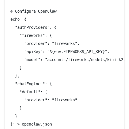
# Configura OpenClaw

echo '{

  "authProviders": {

    "fireworks": {

      "provider": "fireworks",

      "apiKey": "${env.FIREWORKS_API_KEY}",

      "model": "accounts/fireworks/models/kimi-k2.5-
    }

  },

  "chatEngines": {

    "default": {

      "provider": "fireworks"

    }

  }
