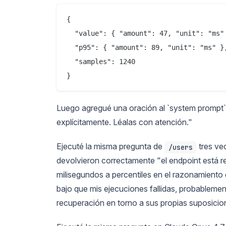
{

  "value": { "amount": 47, "unit": "ms" 
  "p95": { "amount": 89, "unit": "ms" },
  "samples": 1240

Luego agregué una oración al `system prompt`:
explícitamente. Léalas con atención."
Ejecuté la misma pregunta de
tres vec
/users
devolvieron correctamente "el endpoint está 
milisegundos a percentiles en el razonamiento 
bajo que mis ejecuciones fallidas, probablem
recuperación en torno a sus propias suposicio