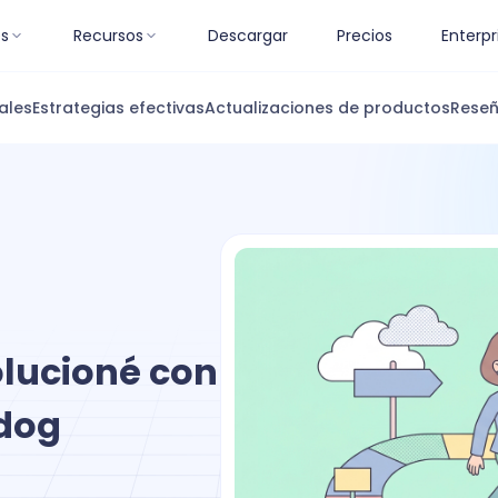
es
Recursos
Descargar
Precios
Enterpr
ales
Estrategias efectivas
Actualizaciones de productos
Reseñ
lucioné con
idog