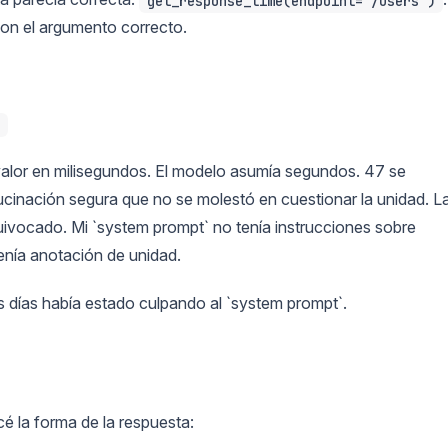
get_response_time(endpoint="/users")
con el argumento correcto.
 valor en milisegundos. El modelo asumía segundos. 47 se
ucinación segura que no se molestó en cuestionar la unidad. L
uivocado. Mi `system prompt` no tenía instrucciones sobre
tenía anotación de unidad.
 días había estado culpando al `system prompt`.
é la forma de la respuesta: