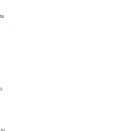
ta
lo
. El