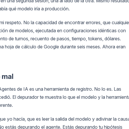
en una segunda sesión, una al lado de la otra. Mismo resultad
abía qué modelo iría a producción.
 mi respeto. No la capacidad de encontrar errores, que cualquie
ión de modelos, ejecutada en configuraciones idénticas con
ento de turnos, recuento de pasos, tiempo, tokens, dólares.
a hoja de cálculo de Google durante seis meses. Ahora eran
 mal
Agentes de IA es una herramienta de registro. No lo es. Las
cedió. El depurador te muestra lo que el modelo y la herramient
erente.
e yo hacía, que es leer la salida del modelo y adivinar la caus
a. No estás depurando el agente. Estás depurando tu hipótesis