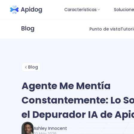
Características
Solucion
Punto de vista
Tutori
Blog
Agente Me Mentía
Constantemente: Lo So
el Depurador IA de Ap
Ashley Innocent
20 May 2026