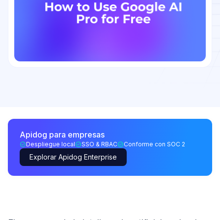
Apidog para empresas
Despliegue local
SSO & RBAC
Conforme con SOC 2
Explorar Apidog Enterprise