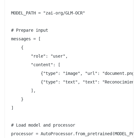
MODEL_PATH = "zai-org/GLM-OCR"

# Prepare input

messages = [

    {

        "role": "user",

        "content": [

            {"type": "image", "url": "document.png"}
            {"type": "text", "text": "Reconocimiento
        ],

    }

]

# Load model and processor

processor = AutoProcessor.from_pretrained(MODEL_PATH