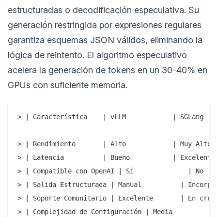
estructuradas o decodificación especulativa. Su
generación restringida por expresiones regulares
garantiza esquemas JSON válidos, eliminando la
lógica de reintento. El algoritmo especulativo
acelera la generación de tokens en un 30-40% en
GPUs con suficiente memoria.
> | Característica    | vLLM            | SGLang    
 ---------------------------------------------------
> | Rendimiento       | Alto            | Muy Alto  
> | Latencia          | Bueno           | Excelente 
> | Compatible con OpenAI | Sí              | No    
> | Salida Estructurada | Manual          | Incorpor
> | Soporte Comunitario | Excelente       | En creci
> | Complejidad de Configuración | Media           |