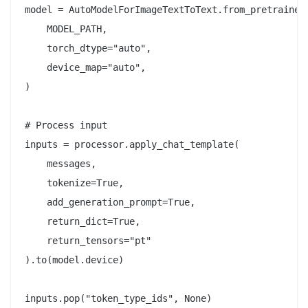
model = AutoModelForImageTextToText.from_pretrained(
    MODEL_PATH,

    torch_dtype="auto",

    device_map="auto",

)

# Process input

inputs = processor.apply_chat_template(

    messages,

    tokenize=True,

    add_generation_prompt=True,

    return_dict=True,

    return_tensors="pt"

).to(model.device)

inputs.pop("token_type_ids", None)
