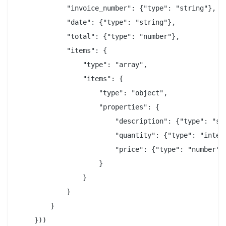
            "invoice_number": {"type": "string"},

            "date": {"type": "string"},

            "total": {"type": "number"},

            "items": {

                "type": "array",

                "items": {

                    "type": "object",

                    "properties": {

                        "description": {"type": "str
                        "quantity": {"type": "intege
                        "price": {"type": "number"}

                    }

                }

            }

        }

    }))
