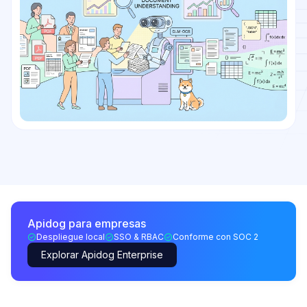
Apidog para empresas
Despliegue local
SSO & RBAC
Conforme con SOC 2
Explorar Apidog Enterprise