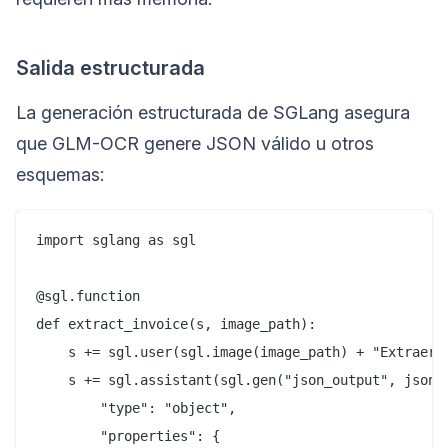
Salida estructurada
La generación estructurada de SGLang asegura
que GLM-OCR genere JSON válido u otros
esquemas:
import sglang as sgl

@sgl.function

def extract_invoice(s, image_path):

    s += sgl.user(sgl.image(image_path) + "Extraer d
    s += sgl.assistant(sgl.gen("json_output", json_s
        "type": "object",

        "properties": {
