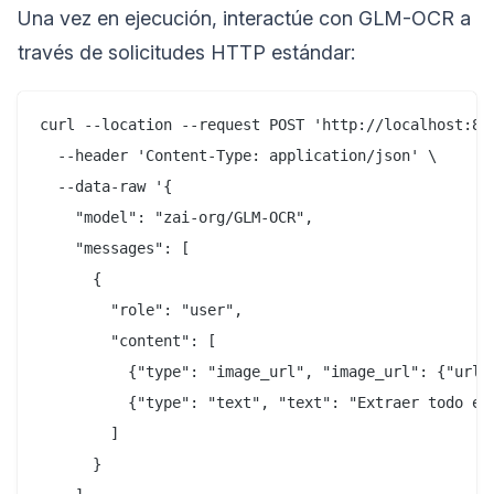
Una vez en ejecución, interactúe con GLM-OCR a
través de solicitudes HTTP estándar:
curl --location --request POST 'http://localhost:808
  --header 'Content-Type: application/json' \

  --data-raw '{

    "model": "zai-org/GLM-OCR",

    "messages": [

      {

        "role": "user",

        "content": [

          {"type": "image_url", "image_url": {"url":
          {"type": "text", "text": "Extraer todo el 
        ]

      }
