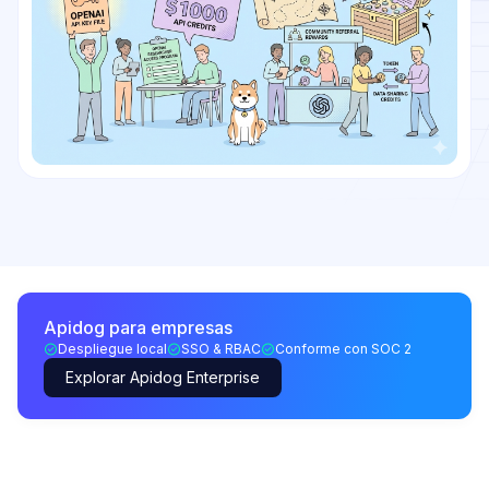
Apidog para empresas
Despliegue local
SSO & RBAC
Conforme con SOC 2
Explorar Apidog Enterprise