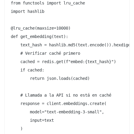
from functools import lru_cache

import hashlib

@lru_cache(maxsize=10000)

def get_embedding(text):

    text_hash = hashlib.md5(text.encode()).hexdigest
    # Verificar caché primero

    cached = redis.get(f"embed:{text_hash}")

    if cached:

        return json.loads(cached)

    # Llamada a la API si no está en caché

    response = client.embeddings.create(

        model="text-embedding-3-small",

        input=text

    )
