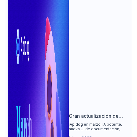
Gran actualización de
marzo de Apidog:
¡Apidog en marzo: IA potente,
nueva UI de documentación,
Compatibilidad con MCP
ejemplos de body y depuración