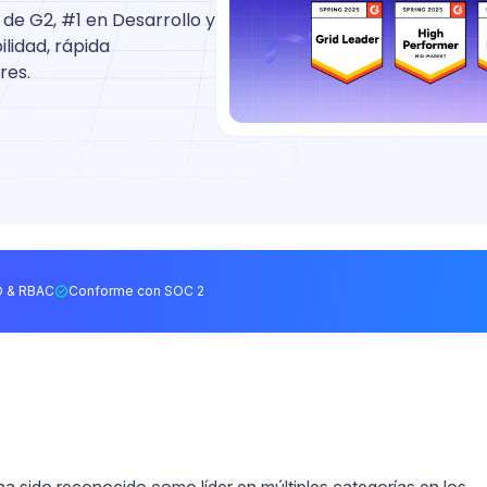
 de G2, #1 en Desarrollo y
lidad, rápida
res.
 & RBAC
Conforme con SOC 2
 sido reconocido como líder en múltiples categorías en los