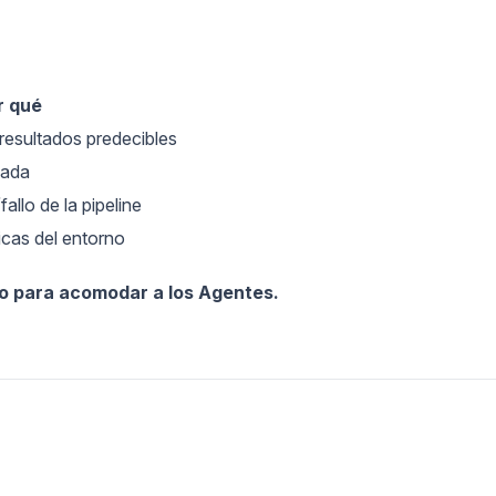
r qué
 resultados predecibles
zada
allo de la pipeline
icas del entorno
o para acomodar a los Agentes.