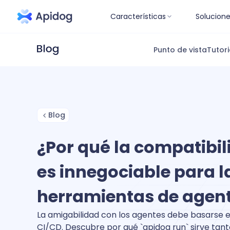
Características
Solucion
Punto de vista
Tutori
Blog
¿Por qué la compatibi
es innegociable para l
herramientas de agen
La amigabilidad con los agentes debe basarse e
CI/CD. Descubre por qué `apidog run` sirve tanto