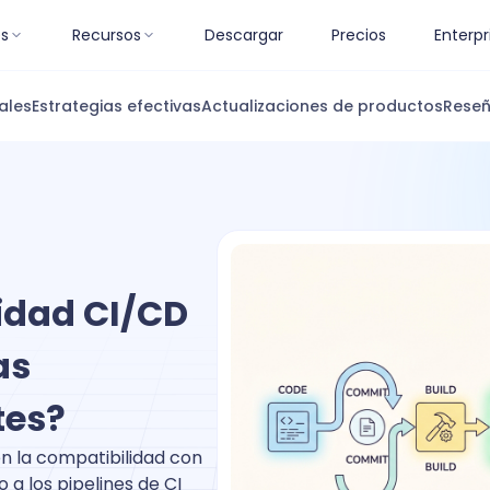
es
Recursos
Descargar
Precios
Enterpr
ales
Estrategias efectivas
Actualizaciones de productos
Reseñ
lidad CI/CD
as
tes?
n la compatibilidad con
 a los pipelines de CI