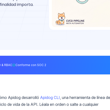
inalidad importa.
 & RBAC
Conforme con SOC 2
cómo Apidog desarrolló
Apidog CLI
, una herramienta de línea d
lo de vida de la API. Léala en orden o salte a cualquier